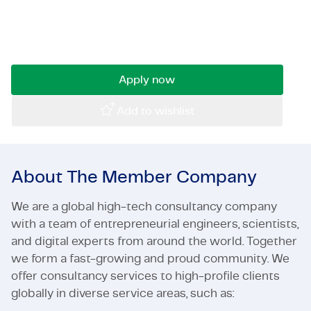
analyses te maken? En vraag en aanbod in kaart
Certifications & Compliance
te brengen? Ga dan aan de slag als Demand
Planner!
Corporate vacancies
Get in touch
Apply now
Add to wishlist
About The Member Company
We are a global high-tech consultancy company
with a team of entrepreneurial engineers, scientists,
and digital experts from around the world. Together
we form a fast-growing and proud community. We
offer consultancy services to high-profile clients
globally in diverse service areas, such as: