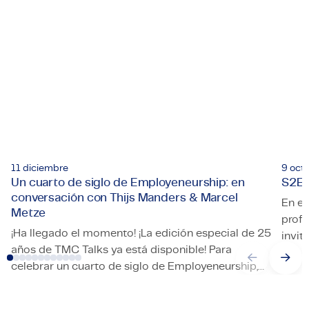
11 diciembre
9 oct
Un cuarto de siglo de Employeneurship: en
S2E4
conversación con Thijs Manders & Marcel
En es
Metze
profu
¡Ha llegado el momento! ¡La edición especial de 25
invi
años de TMC Talks ya está disponible! Para
S2E4 
part
celebrar un cuarto de siglo de Employeneurship,
utili
Un cuarto de siglo de Employeneurship: en conversación 
nuestro propio Pepijn Rinzema conversó con el
rápi
fundador Thijs Manders y con Marcel Metze, autor
de us