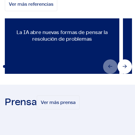
Ver más referencias
TECHNOLOGY & ENGINEERING
universidad del área del Campus & Facility
Management (CFM) utilicen el sistema en sus
desplazamientos diarios dentro del campus.
La IA abre nuevas formas de pen
La IA abre nuevas formas de pensar la
resolución de problemas
Prensa
Ver más prensa