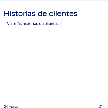
ondernemers een stapsgewijze aanpak om
datagedreven en circulair te gaan werken, met als
Historias de clientes
belofte: minder verspilling, efficiëntere processen
en nieuwe verdienmodellen.
Ver más historias de clientes
24 marzo
17 ma