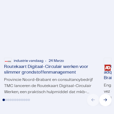
industrie vandaag
24 Marzo
Routekaart Digitaal-Circulair werken voor
TMC 
slimmer grondstoffenmanagement
adqu
Brai
Provincie Noord-Brabant en consultancybedrijf
Engi
TMC lanceren de Routekaart Digitaal-Circulair
vez e
Werken, een praktisch hulpmiddel dat mkb-
ingen
Routekaart Digitaal-Circulair werken voor slimmer gron
bedrijven in de maakindustrie helpt om
TMC d
traba
digitalisering te koppelen aan beter
grondstoffenmanagement. De routekaart biedt