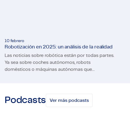
10 febrero
Robotización en 2025: un análisis de la realidad
Las noticias sobre robótica están por todas partes.
Ya sea sobre coches autónomos, robots
domésticos o máquinas autónomas que
Robotización en 2025: un análisis de la realidad
transforman nuestras vidas; la robotización parece
estar en auge. Pero, ¿cuánto está realmente
ocurriendo en 2025? En nuestro whitepaper
ofrecemos una mirada honesta al estado actual de
Podcasts
Ver más podcasts
la robótica. Descubre dónde se están realizando
avances reales y dónde el camino aún es largo.
Descarga el whitepaper para conocer todos los
detalles.