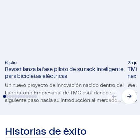
6 julio
25 jun
Revost lanza la fase piloto de su rack inteligente
TMC 
para bicicletas eléctricas
next
Un nuevo proyecto de innovación nacido dentro del
We a
Laboratorio Empresarial de TMC está dando su
execu
siguiente paso hacia su introducción al mercado.
throu
Revost lanza la fase piloto de su rack inteligente para bici
TMC s
La startup de Países Bajos Revost ha puesto en
marcha una fase piloto de su sistema inteligente
de estacionamiento para bicicletas eléctricas,
Historias de éxito
Lock and Load, en la Universidad de Twente. El
programa permitirá que los trabajadores de la