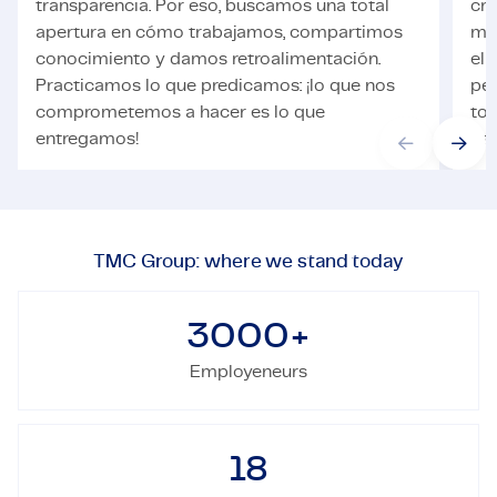
transparencia. Por eso, buscamos una total
cre
apertura en cómo trabajamos, compartimos
mu
conocimiento y damos retroalimentación.
el 
Practicamos lo que predicamos: ¡lo que nos
per
comprometemos a hacer es lo que
to
entregamos!
par
TMC Group: where we stand today
3000
+
Employeneurs
18