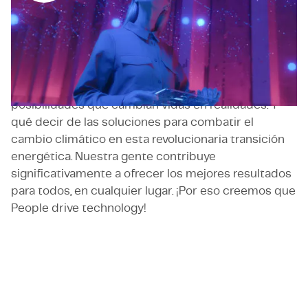
Ingenieros, científicos y expertos digitales son la
fuerza impulsora detrás de los desarrollos e
innovaciones que están moldeando nuestro mundo
hoy en día. Pensemos en la inteligencia artificial que
acelera la investigación en campos diversos como
las ciencias de la vida, ayudando a transformar
posibilidades que cambian vidas en realidades. Y
qué decir de las soluciones para combatir el
cambio climático en esta revolucionaria transición
energética. Nuestra gente contribuye
significativamente a ofrecer los mejores resultados
para todos, en cualquier lugar. ¡Por eso creemos que
People drive technology!
Ponte en contacto con