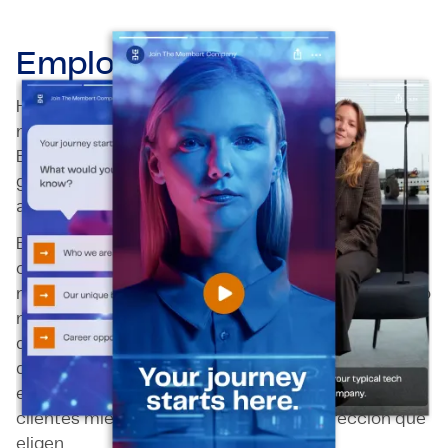
Employeneurship
Hace más de veinticinco años, inventamos un
modelo de negocio pionero y único:
Employeneurship. Este modelo empodera a nuestra
gente con desarrollo continuo y la oportunidad de
asumir plenamente la propiedad de sus carreras.
En TMC, creemos que la verdadera innovación
comienza con personas que se sienten
responsables, apoyadas y libres para crecer. Nuestro
modelo de employeneurship combina la seguridad
de un contrato permanente con la autonomía para
definir tu propio camino, permitiendo a nuestros
employeneurs generar impacto para nuestros
clientes mientras se desarrollan en la dirección que
eligen.