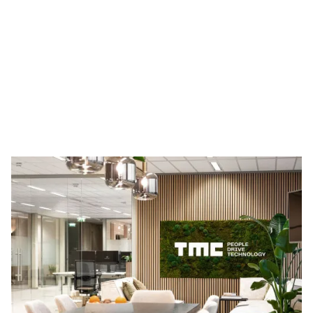
Descubre The
Member
Company
Somos una empresa global de consultoría
tecnológica con un equipo de employeneurs que
combinan una profunda experiencia técnica con
sólidas habilidades emprendedoras. Como multi
especialistas en nichos de alta tecnología, nos