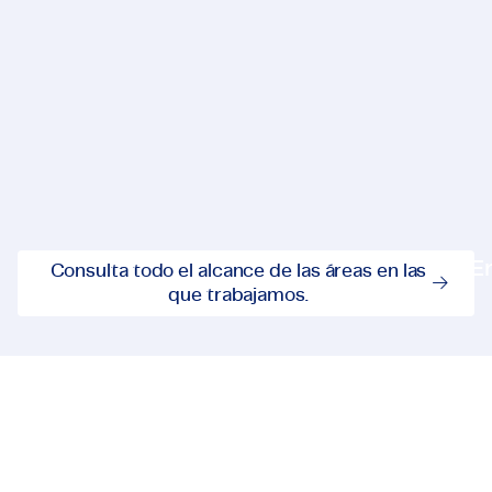
Tecnología e Ingeniería}
Energ
Tecnología e Ingeniería
E
Consulta todo el alcance de las áreas en las
Consulta todo el alcance de 
que trabajamos.