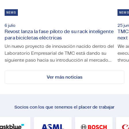
NEWS
NEW
6 julio
25 jun
Revost lanza la fase piloto de su rack inteligente
TMC 
para bicicletas eléctricas
next
Un nuevo proyecto de innovación nacido dentro del
We a
Laboratorio Empresarial de TMC está dando su
execu
siguiente paso hacia su introducción al mercado.
throu
Revost lanza la fase piloto de su rack inteligente para bici
TMC s
La startup de Países Bajos Revost ha puesto en
marcha una fase piloto de su sistema inteligente
Ver más noticias
de estacionamiento para bicicletas eléctricas,
Lock and Load, en la Universidad de Twente. El
programa permitirá que los trabajadores de la
universidad del área del Campus & Facility
Socios con los que tenemos el placer de trabajar
Management (CFM) utilicen el sistema en sus
desplazamientos diarios dentro del campus.