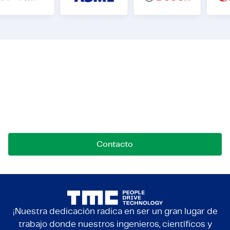
Ponte en contacto con
nosotros
Contáctanos para oportunidades, colaboraciones o
preguntas. Estamos aquí para conectar.
Contacto
¡Nuestra dedicación radica en ser un gran lugar de
trabajo donde nuestros ingenieros, científicos y