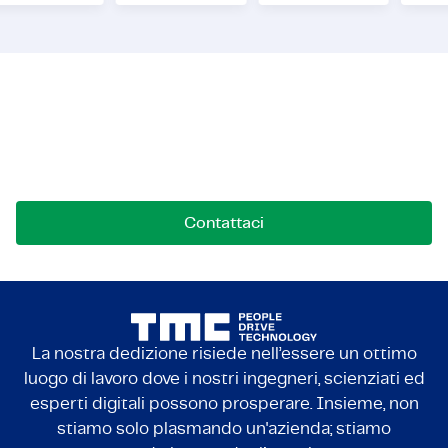
Mettiamoci in contatto!
Contattaci per opportunità, collaborazioni o
domande. Siamo qui per connetterci.
Contattaci
La nostra dedizione risiede nell’essere un ottimo
luogo di lavoro dove i nostri ingegneri, scienziati ed
esperti digitali possono prosperare. Insieme, non
stiamo solo plasmando un'azienda; stiamo