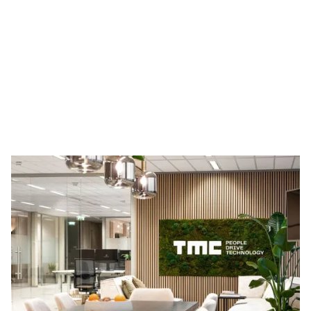
Scopri The
Member
Company
Siamo un'azienda globale di consulenza tecnologica
composta da un team di employeneurs che
combinano una profonda expertise tecnica con forti
competenze imprenditoriali. In quanto multi-
specialisti in nicchie high-tech, siamo guidati da un