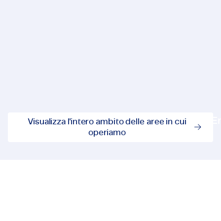
Tecnologia e Ingegneria}
Energ
Tecnologia e Ingegneria
En
Visualizza l'intero ambito delle aree in cui
Visualizza l'intero ambito de
operiamo