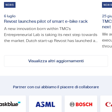
NEWS
NEW
6 luglio
25 gi
Revost launches pilot of smart e-bike rack
TMC 
next
A new innovation born within TMC's
We a
Entrepreneurial Lab is taking its next step towards
execu
the market. Dutch start-up Revost has launched a
throu
Revost launches pilot of smart e-bike rack
pilot of its smart e-bike parking system, Lock and
TMC s
Load, at the University of Twente. The pilot will
allow employees of the university's Campus &
Visualizza altri aggiornamenti
Facility Management (CFM) to use the system for
daily trips across campus.
Partner con cui abbiamo il piacere di collaborare