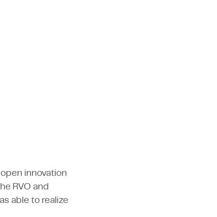
Infra & Energy
Field Service
Infra & Energy
 open innovation
 the RVO and
s able to realize