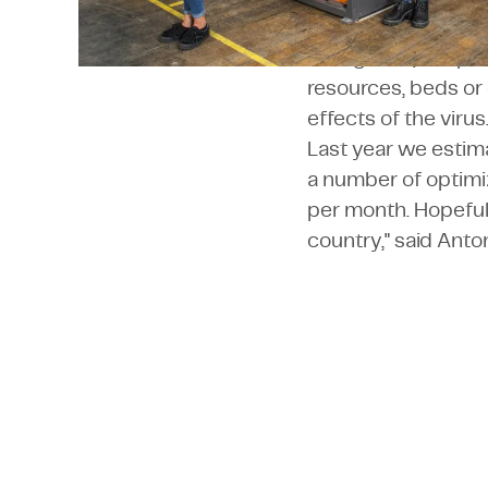
"In Uganda, the pro
resources, beds or 
effects of the viru
Last year we estim
a number of optimi
per month. Hopefull
country," said Anto