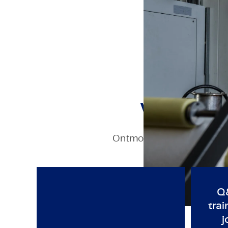
innovation lab, eng
employees are stimu
Verhale
Ontmoet onze mensen en on
TECHNOLOGY & ENGINEERING
T
Maak je gordel vast voor TMC 
Q&
tra
j