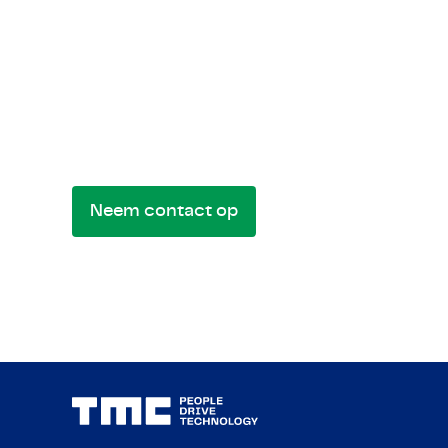
Let's get in touch!
Stuur ons een bericht voor mogelijkhed
of vragen. We komen graag met je in cont
Neem contact op