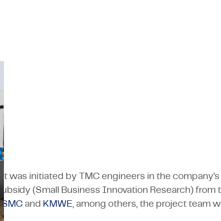
2,500 jobs locally.
ctors
 & IT-diensten
Industrial Automation
Electronics
Antonio Garcia Rubio
ctors
Industrial Automation
Bekijk alle expertises
Project Manager
Bekijk alle expertises
ect was initiated by TMC engineers in the company's
 subsidy (Small Business Innovation Research) from
h
SMC
and
KMWE
, among others, the project team wa