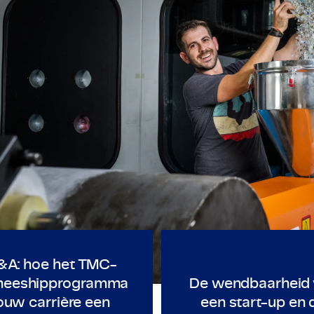
ineers can work on their own projects and innovations
lated to develop their own ideas and contribute to 
n van onze
tevreden 
tdek wat zij doen, hoe hun carrières zich ontwikke
ECHNOLOGY & ENGINEERING
TECHNOLOGY & ENGINEERI
& Oerlikon Eldim
Q&A: hoe het TMC-traineeshipprogramma jouw carr
De wendba
A: hoe het TMC-
ineeshipprogramma
De wendbaarheid 
ouw carrière een
een start-up en 