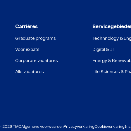
Carrières
Servicegebiede
Graduate programs
Technnology & Eng
Voor expats
Digital & IT
Corporate vacatures
Energy & Renewab
Alle vacatures
Life Sciences & P
 - 2026 TMC
Algemene voorwaarden
Privacyverklaring
Cookieverklaring
Ins