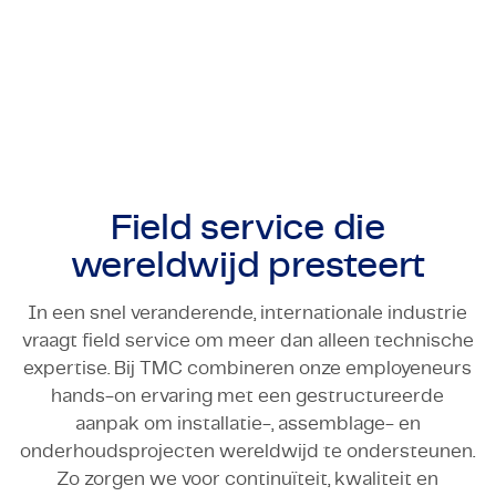
assembleren, testen, installeren en onderhouden.
Certificaten & Compliance
Daarnaast leiden en begeleiden we
productielocaties in aanbouw of in volle werking.
Corporate vacancies
Wij weten wat er nodig is om complexe machines
of vloten draaiende te houden, zowel op technisch
Contact
als menselijk vlak.
Field service die
wereldwijd presteert
In een snel veranderende, internationale industrie
vraagt field service om meer dan alleen technische
expertise. Bij TMC combineren onze employeneurs
hands-on ervaring met een gestructureerde
aanpak om installatie-, assemblage- en
onderhoudsprojecten wereldwijd te ondersteunen.
Zo zorgen we voor continuïteit, kwaliteit en