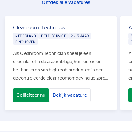
Ontdek alle vacatures
Cleanroom-Technicus
A
NEDERLAND
FIELD SERVICE
2 - 5 JAAR
EINDHOVEN
Als Cleanroom Technician speel je een
A
cruciale rol in de assemblage, het testen en
p
het hanteren van hightech producten in een
s
gecontroleerde cleanroomomgeving. Je zorgt
o
ervoor dat processen voldoen aan strenge
m
kwaliteits- en contaminatiestandaard...
k
Solliciteer nu
Bekijk vacature
Cleanroom-Technicus
Allro