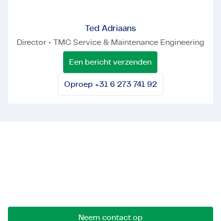
Ted Adriaans
Director • TMC Service & Maintenance Engineering
Een bericht verzenden
Oproep +31 6 273 741 92
Let's get in touch!
Stuur ons een bericht voor mogelijkheden,
samenwerkingen of vragen. We komen graag met
je in contact.
Neem contact op