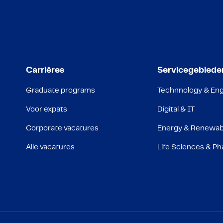
Mechatronics
Genève
New Product Introduction
Ghent
Physics
Groningen
Carrières
Servicegebiede
Graduate programs
Technnology & Eng
Project Management
Göteborg
Voor expats
Digital & IT
Software
Hengelo
Corporate vacatures
Energy & Renewab
Alle vacatures
Life Sciences & P
Supply Chain Management
Herentals
Sustainability
Izegem
Test & Integration
Lisbonne