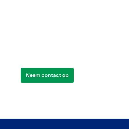
Let's get in touch!
Stuur ons een bericht voor mogelijkhed
of vragen. We komen graag met je in cont
Neem contact op