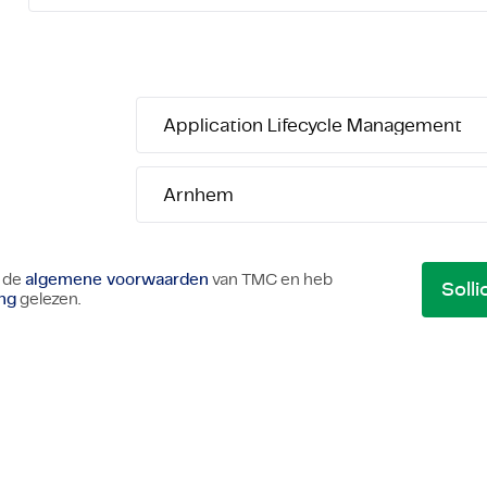
Application Lifecycle Management
Artificial Intelligence
Arnhem
 de
algemene voorwaarden
van TMC en heb
ing
gelezen.
Chemical
Bologne
Civil Engineering
Bordeaux
Data Science
Bruxelles