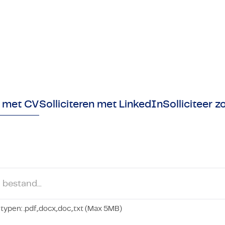
ctors
 & IT-diensten
Industrial Automation
Electronics
ctors
Industrial Automation
Bekijk alle expertises
Bekijk alle expertises
r met CV
Solliciteren met LinkedIn
Solliciteer z
 bestand...
en: .pdf,.docx,.doc,.txt (Max 5MB)