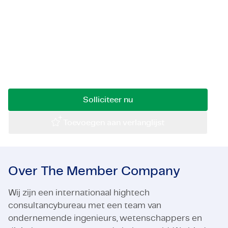
Certificaten & Compliance
Ter ondersteuning van de groei van het bedrijf
zijn wij op zoek naar een Validation and
Corporate vacancies
Verification (V&V) Systems Engineer met focus
Contact
op de ontwikkeling van Small Satellite-
platformen.
Solliciteer nu
Toevoegen aan verlanglijst
Over The Member Company
Wij zijn een internationaal hightech
consultancybureau met een team van
ondernemende ingenieurs, wetenschappers en