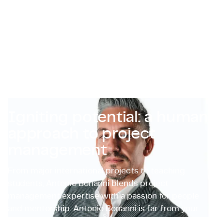
Certifications et Conformité
Offres d'emploi en entreprise
Contact
Igniting potential: a human
approach to project
management
From major international projects to teaching
students, Antonio Bonanni blends project
management expertise with a passion for people
and mentorship. Antonio Bonanni is far from your