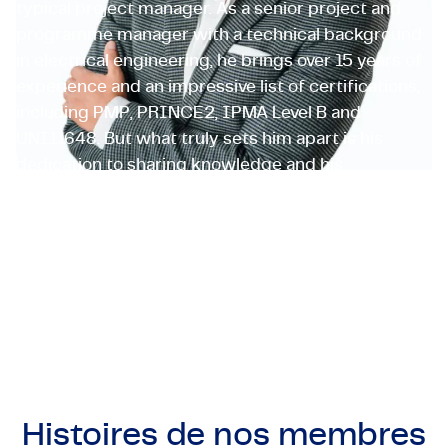
typical project manager. As a senior project and
programme manager with a technical background
in electrical engineering, he brings over 15 years of
experience and an impressive list of certifications,
including PMP, PRINCE2, IPMA Level B and
UNI11648. But what truly sets him apart is his
dedication to sharing knowledge and his
unwavering commitment to people-centred
project management. He wants to help people
grow, connect them, and, as he often says, “switch
on the light in people’s eyes”.
Antonio Bonanni
Project manager
Histoires de nos
membres