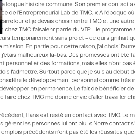
e longue histoire commune. Son premier contact a 
rice de l'Entrepreneurial Lab de TMC. « À l'époque o
n carrefour et je devais choisir entre TMC et une autre
s chez TMC faisaient partie du VIP - le programme
rs temporairement sans projet - ce qui signifiait qu
ission. En partie pour cette raison, j'ai choisi l'autr
e j'étais malheureux là-bas. Des promesses ont été 
personnel et des formations, mais elles n'ont pas 
 dois l'admettre. Surtout parce que je suis au début d
e considère le développement personnel comme très i
me développer en permanence. Le fait de bénéficier 
e faire chez TMC me donne envie d'aller travailler ch
 précédent, Hans est resté en contact avec TMC. Le
ls gèrent les personnes lui ont plu. « Notre contact s'
emplois précédents n'ont pas été les réussites que 