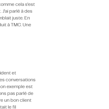
(comme cela s'est
J'ai parlé à des
blait juste. En
nduit à TMC. Une
ident et
les conversations
 bon exemple est
vons pas parlé de
e un bon client
it le fil