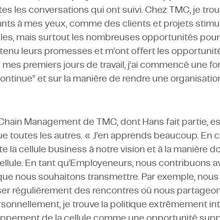
es les conversations qui ont suivi. Chez TMC, je tr
nts à mes yeux, comme des clients et projets stimu
les, mais surtout les nombreuses opportunités pour
 tenu leurs promesses et m’ont offert les opportuni
 mes premiers jours de travail, j’ai commencé une f
continue” et sur la manière de rendre une organisation
 Chain Management de TMC, dont Hans fait partie, es
que toutes les autres. « J’en apprends beaucoup. En
ute la cellule business à notre vision et à la manière
llule. En tant qu’Employeneurs, nous contribuons av
e que nous souhaitons transmettre. Par exemple, nous 
ser régulièrement des rencontres où nous partageo
onnellement, je trouve la politique extrêmement int
loppement de la cellule comme une opportunité sup