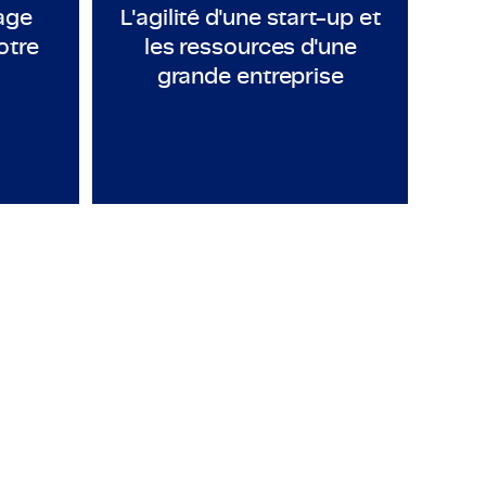
age
L'agilité d'une start-up et
otre
les ressources d'une
grande entreprise
ue
Analyste de terrain