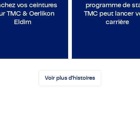
achez vos ceintures
programme de st
ur TMC & Oerlikon
TMC peut lancer v
Eldim
carrière
Employeneur
Stagiaire en mécaniq
Voir plus d’histoires