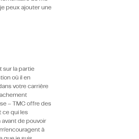
 je peux ajouter une
 sur la partie
ion où il en
ns votre carrière
étachement
ose – TMC offre des
ce qui les
n avant de pouvoir
s m'encouragent à
e que je suis