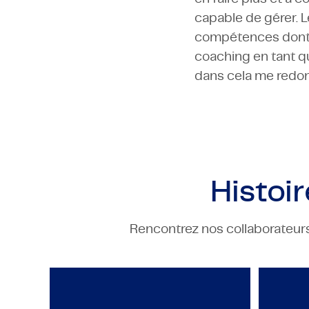
capable de gérer. 
compétences dont j'a
coaching en tant q
dans cela me redon
Histoi
Rencontrez nos collaborateurs 
TECHNOLOGY & ENGINEERING
T
TMC reconnu comme Best Ma