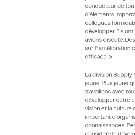
conducteur de tout
d’éléments importa
collègues formidab
développer. Ils ont
avions discuté. Dès
sur l’“amélioration 
efficace. »
La division Supply
jeune. Plus jeune 
travaillons avec to
développer cette ce
vision et la cultur
important d’organi
connaissances. Pers
considère le déve