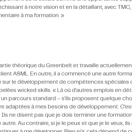
chissant à notre vision et en la détaillant, avec TMC,
ntaire à ma formation. »
artie théorique du Greenbelt et travaille actuellement
lient ASML. En outre, il a commencé une autre format
 sur le développement de compétences spéciales da
ppelées wicked skills. « Là où d'autres emplois en d
un parcours standard – s’ils proposent quelque ch
re adaptées à mes besoins de développement. C'est 
 Ils ne disent pas que je dois terminer une formatio
tre. Au contraire, si je le peux et que je le veux, il
continuer à me développer. Bien sûr, cela dépend de c