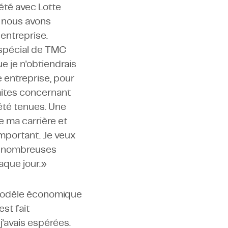
été avec Lotte
ù nous avons
 entreprise.
 spécial de TMC
e je n'obtiendrais
e entreprise, pour
faites concernant
été tenues. Une
e ma carrière et
mportant. Je veux
de nombreuses
aque jour.»
 modèle économique
est fait
j'avais espérées.