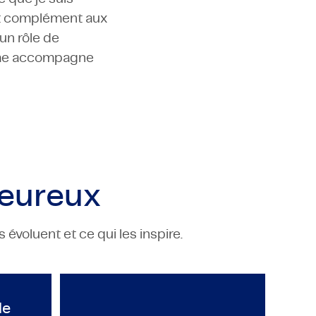
ent complément aux
 un rôle de
t me accompagne
eureux
évoluent et ce qui les inspire.
NG
TECHNOLOGY & ENGINEERING
m
ment le programme de stage TMC peut lancer votre carrièr
L'agilité d'une start-up et le
le