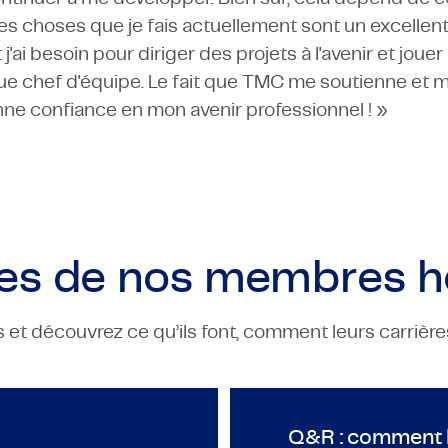
Les choses que je fais actuellement sont un excell
i besoin pour diriger des projets à l'avenir et jouer
ue chef d'équipe. Le fait que TMC me soutienne e
ne confiance en mon avenir professionnel ! »
res de nos
membres h
et découvrez ce qu’ils font, comment leurs carrières 
ECHNOLOGY & ENGINEERING
TECHNOLOGY & ENGINEERI
naged Company 2020-2021
Attachez vos ceintures pour TMC & Oerlikon Eldi
Q&R : com
Q&R : comment 