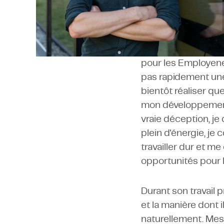
Hans et TMC ont un
Geertsen, la direct
discuté, j'étais à u
Plusieurs personne
pour les Employeneu
pas rapidement une m
bientôt réaliser qu
mon développement 
vraie déception, je
plein d'énergie, j
travailler dur et 
opportunités pour l
Durant son travail
et la manière dont i
naturellement. Mes 