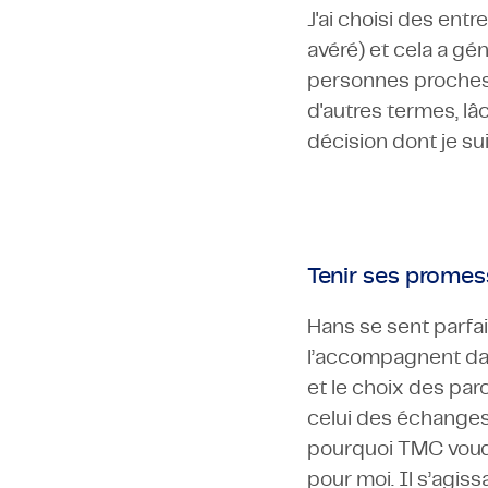
J'ai choisi des ent
avéré) et cela a g
personnes proches d
d'autres termes, lâ
décision dont je su
Tenir ses prome
Hans se sent parfai
l’accompagnent dan
et le choix des par
celui des échanges 
pourquoi TMC voudr
pour moi. Il s’agissa