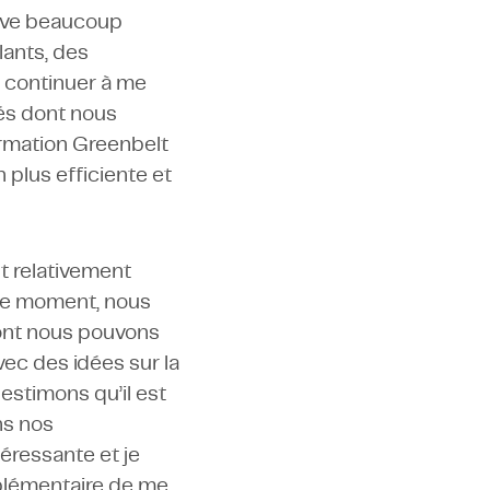
ouve beaucoup
lants, des
 continuer à me
tés dont nous
ormation Greenbelt
 plus efficiente et
t relativement
 ce moment, nous
 dont nous pouvons
ec des idées sur la
estimons qu’il est
ns nos
éressante et je
plémentaire de me