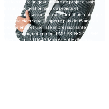
est loin d’être un gestionnaire de projet classique.
En tant que gestionnaire de projets et
programmes senior avec une formation technique
en génie électrique, il apporte plus de 15 années
d'expérience et une liste impressionnante de
certifications, notamment PMP, PRINCE2, IPMA
Niveau B et UNI11648. Mais ce qui le distingue
véritablement, c’est son engagement à partager
ses connaissances et sa dévotion inébranlable pour
une gestion de projets axée sur les personnes. Son
objectif est d’aider les gens à grandir, les
connecter, et comme il le dit souvent, « allumer la
lumière dans les yeux des gens ».
Antonio Bonanni
Chef de projet