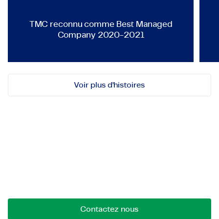
TMC reconnu comme Best Managed
Company 2020-2021
Voir plus d’histoires
Découvrez-nous !
Contactez-nous pour des opportunités, des
collaborations ou des questions. Nous sommes là
pour créer des liens.
Contactez nous