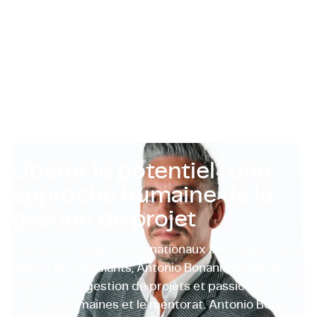
Certifications et Conformité
Offres d'emploi en entreprise
Contact
Libérer le potentiel : une
approche humaine de la
gestion de projet
Des grands projets internationaux à l'enseignement
auprès des étudiants, Antonio Bonanni mélange
expertise en gestion de projets et passion pour les
relations humaines et le mentorat. Antonio Bonanni