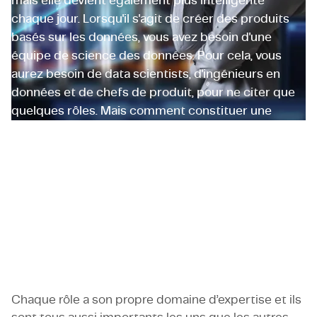
mais elle devient également plus intelligente
chaque jour. Lorsqu'il s'agit de créer des produits
basés sur les données, vous avez besoin d'une
équipe de science des données. Pour cela, vous
aurez besoin de data scientists, d'ingénieurs en
données et de chefs de produit, pour ne citer que
quelques rôles. Mais comment constituer une
équipe solide pour développer des produits axés
sur les données ? Et quels rôles sont les plus
cruciaux ? Avec cet article, nous espérons vous
offrir un éclairage.
Romain Huet
Senior Data Scientist
Chaque rôle a son propre domaine d’expertise et ils