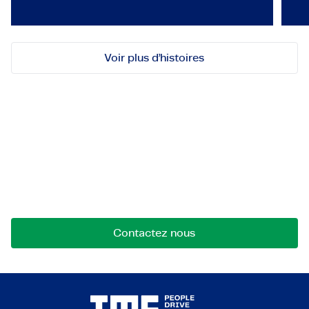
Voir plus d’histoires
Découvrez-nous !
Contactez-nous pour des opportunités, des
collaborations ou des questions. Nous sommes là
pour créer des liens.
Contactez nous