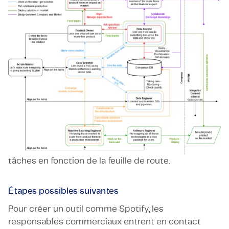
Lors de la création d'un outil de plateforme, il est
nécessaire de disposer d'histoires et de tâches
disponibles. Les Scrum Masters veillent à ce que
chaque membre de l’équipe soit informé et aligné
sur celles-ci. En collaboration avec le product
owner (et le reste de l’équipe), ils définissent les
tâches et les organisent en créant une feuille de
route. Ils vérifient et précisent également les
tâches nécessaires à la construction du produit.
Des tâches comme s'assurer que tout le monde
travaille en équipe et connaît ses responsabilités.
De plus, ils aident l’équipe à élaborer les meilleures
tâches en fonction de la feuille de route.
Étapes possibles suivantes
Pour créer un outil comme Spotify, les
responsables commerciaux entrent en contact