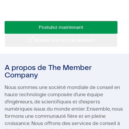
recherche un conseiller en trafic et mobilité
Certifications et Conformité
avec des idées novatrices et une vision spatiale !
Offres d'emploi en entreprise
Postulez maintenant
Contact
Ajouter à la liste de souhaits
A propos de The Member
Company
Nous sommes une société mondiale de conseil en
haute technologie composée d'une équipe
d'ingénieurs, de scientifiques et d'experts
numériques issus du monde entier. Ensemble, nous
formons une communauté fière et en pleine
croissance. Nous offrons des services de conseil à