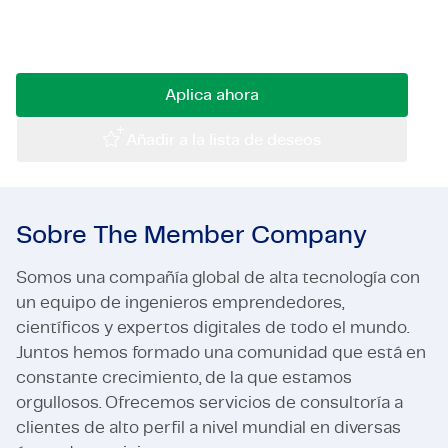
un asesor en tráfico y movilidad con ideas
Certificaciones y Cumplimiento
frescas y visión espacial.
Ofertas de empleo en empresas
Aplica ahora
Contacto
Añadir a la lista de deseos
Sobre The Member Company
Somos una compañía global de alta tecnología con
un equipo de ingenieros emprendedores,
científicos y expertos digitales de todo el mundo.
Juntos hemos formado una comunidad que está en
constante crecimiento, de la que estamos
orgullosos. Ofrecemos servicios de consultoría a
clientes de alto perfil a nivel mundial en diversas