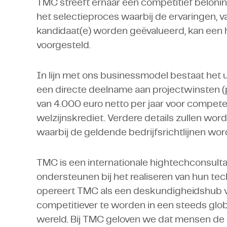
TMC streeft ernaar een competitief belonin
het selectieproces waarbij de ervaringen, v
kandidaat(e) worden geëvalueerd, kan een
voorgesteld.
In lijn met ons businessmodel bestaat het u
een directe deelname aan projectwinsten (pr
van 4.000 euro netto per jaar voor competen
welzijnskrediet. Verdere details zullen word
waarbij de geldende bedrijfsrichtlijnen wo
TMC is een internationale hightechconsulta
ondersteunen bij het realiseren van hun te
opereert TMC als een deskundigheidshub v
competitiever te worden in een steeds glob
wereld. Bij TMC geloven we dat mensen de d