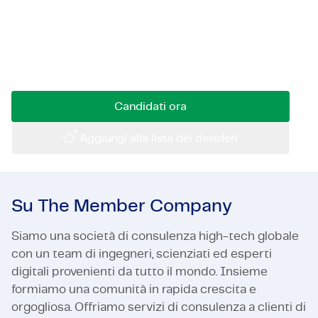
In questa posizione come Validation, troverai
Certificazioni e Conformità
progetti divertenti e stimolanti su cui lavorare e
Offerte di lavoro in azienda
soddisferai la tua passione per testare e
migliorare i sistemi di trasmissione.
Contattaci
Candidati ora
Aggiungi alla lista dei desideri
Su The Member Company
Siamo una società di consulenza high-tech globale
con un team di ingegneri, scienziati ed esperti
digitali provenienti da tutto il mondo. Insieme
formiamo una comunità in rapida crescita e
orgogliosa. Offriamo servizi di consulenza a clienti di