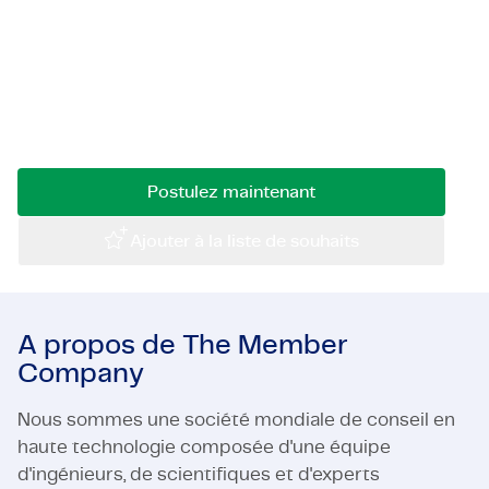
Dans ce poste de Validation, vous trouverez des
Certifications et Conformité
projets amusants et stimulants sur lesquels
Offres d'emploi en entreprise
travailler, et vous pourrez assouvir votre passion
pour tester et améliorer les systèmes de
Contact
transmission.
Postulez maintenant
Ajouter à la liste de souhaits
A propos de The Member
Company
Nous sommes une société mondiale de conseil en
haute technologie composée d'une équipe
d'ingénieurs, de scientifiques et d'experts