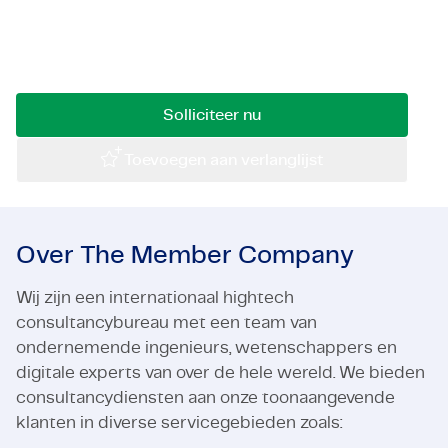
en wil jij je ontwikkelen op het gebied van
Certificaten & Compliance
interpersoonlijke vaardigheden, technische hard
skills en netwerkontwikkeling?
Corporate vacancies
Contact
Solliciteer nu
Toevoegen aan verlanglijst
Over The Member Company
Wij zijn een internationaal hightech
consultancybureau met een team van
ondernemende ingenieurs, wetenschappers en
digitale experts van over de hele wereld. We bieden
consultancydiensten aan onze toonaangevende
klanten in diverse servicegebieden zoals: