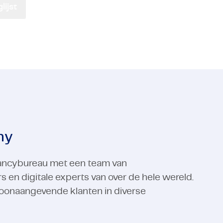
ijst
ctors
 & IT-diensten
Industrial Automation
Electronics
ctors
Industrial Automation
Bekijk alle expertises
Bekijk alle expertises
ny
ltancybureau met een team van
n digitale experts van over de hele wereld.
oonaangevende klanten in diverse