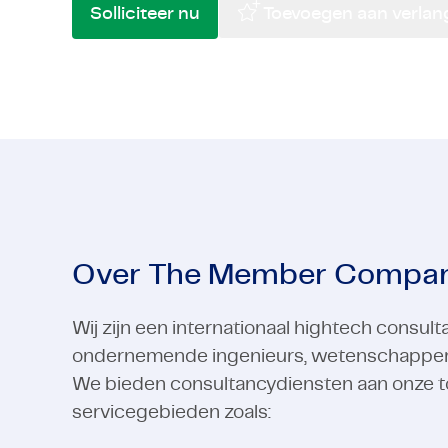
Solliciteer nu
Toevoegen aan verlangl
Hightech
Engineering en constructie
Semicondu
Financiële
Hightech
Bekijk alle industrieën
Semicondu
Bekijk alle industrieën
Over The Member Compa
Wij zijn een internationaal hightech consu
ondernemende ingenieurs, wetenschappers e
We bieden consultancydiensten aan onze t
servicegebieden zoals: