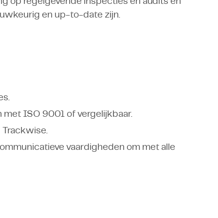
ing op regelgevende inspecties en audits en
auwkeurig en up-to-date zijn.
es.
 met ISO 9001 of vergelijkbaar.
 Trackwise.
communicatieve vaardigheden om met alle