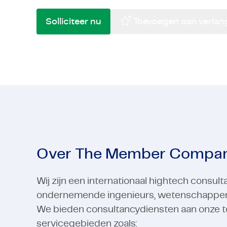
Hightech
Engineering en constructie
Semicondu
Financiële
Solliciteer nu
Toevoegen aan verlangl
Hightech
Bekijk alle industrieën
Semicondu
Bekijk alle industrieën
Over The Member Compa
Wij zijn een internationaal hightech consu
ondernemende ingenieurs, wetenschappers e
We bieden consultancydiensten aan onze t
servicegebieden zoals: