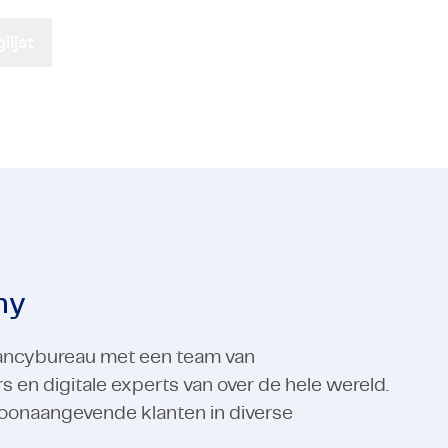
ctors
 & IT-diensten
Industrial Automation
Electronics
ijst
ctors
Industrial Automation
Bekijk alle expertises
Bekijk alle expertises
ny
ltancybureau met een team van
n digitale experts van over de hele wereld.
oonaangevende klanten in diverse