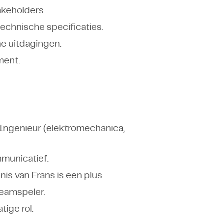
keholders.
technische specificaties.
e uitdagingen.
ment.
 Ingenieur (elektromechanica,
mmunicatief.
is van Frans is een plus.
eamspeler.
tige rol.