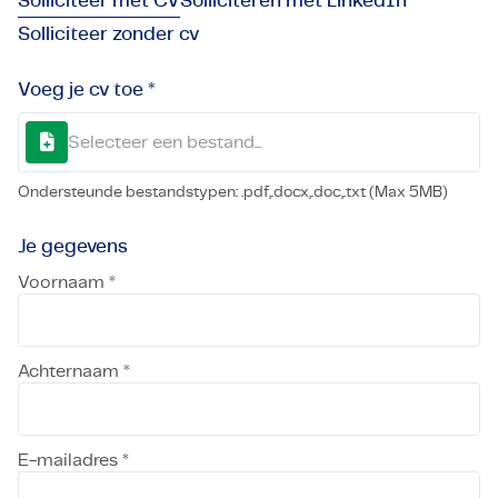
Solliciteer met CV
Solliciteren met LinkedIn
Solliciteer zonder cv
Voeg je cv toe *
Selecteer een bestand...
Ondersteunde bestandstypen: .pdf,.docx,.doc,.txt (Max 5MB)
Je gegevens
Voornaam *
Achternaam *
E-mailadres *