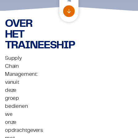
Certificaten & Compliance
OVER
Corporate vacancies
HET
Contact
TRAINEESHIP
Supply
Chain
Management:
vanuit
deze
groep
bedienen
we
onze
opdrachtgevers