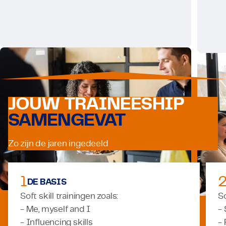
JOUW TRAINEESHIP
SAMENGEVAT
Zo zijn de jaren ingedeeld
1
DE BASIS
Soft skill trainingen zoals:
So
- Me, myself and I
-
- Influencing skills
-