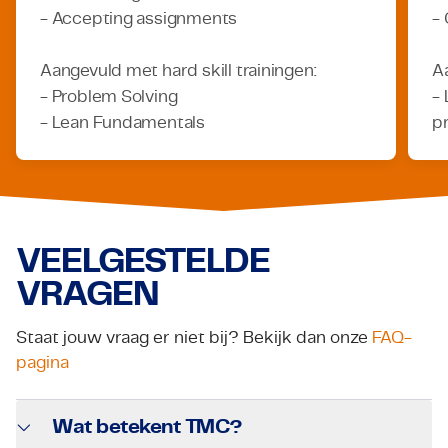
- Accepting assignments
- 
Aangevuld met hard skill trainingen:
Aa
- Problem Solving
- 
- Lean Fundamentals
pr
VEELGESTELDE
VRAGEN
Staat jouw vraag er niet bij? Bekijk dan onze
FAQ-
pagina
Wat betekent TMC?