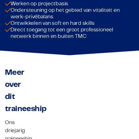
Werken op projectbasis
Ondersteuning op het gebied van vitaliteit en
werk-privébalans
Ontwikkelen van soft en hard skills
Direct toegang tot een groot professioneel
netwerk binnen en buiten TMC
Meer
over
dit
traineeship
Ons
driejarig
traineeship