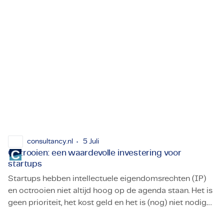
mogelijk te gebruiken.
consultancy.nl
5 Juli
Octrooien: een waardevolle investering voor
startups
Startups hebben intellectuele eigendomsrechten (IP)
en octrooien niet altijd hoog op de agenda staan. Het is
geen prioriteit, het kost geld en het is (nog) niet nodig.
Octrooien: een waardevolle investering voor startups
Door de opkomst van AI kan deze strategie ook