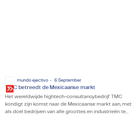
mundo ejectivo
6 September
TMC betreedt de Mexicaanse markt
Het wereldwijde hightech-consultancybedrijf TMC
kondigt zijn komst naar de Mexicaanse markt aan, met
als doel bedrijven van alle groottes en industrieën te
TMC betreedt de Mexicaanse markt
ondersteunen bij de ontwikkeling van technologische,
duurzame of ingenieursprojecten.