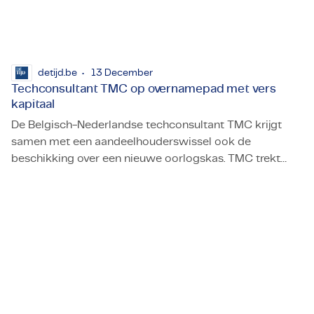
detijd.be
13 December
Techconsultant TMC op overnamepad met vers
kapitaal
De Belgisch-Nederlandse techconsultant TMC krijgt
samen met een aandeelhouderswissel ook de
beschikking over een nieuwe oorlogskas. TMC trekt
Techconsultant TMC op overnamepad met vers kapitaal
ermee alweer op overnamepad.