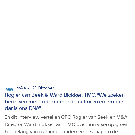
Level21 in Västerås. De deal versterkt de aanwezigheid
en het dienstenaanbod van TMC in Zweden, volgens
een persbericht.
m&a
21 Oktober
Rogier van Beek & Ward Blokker, TMC: “We zoeken
bedrijven met ondernemende culturen en emotie,
dát is ons DNA”
In dit interview vertellen CFO Rogier van Beek en M&A
Director Ward Blokker van TMC over hun visie op groei,
het belang van cultuur en ondernemerschap, en de