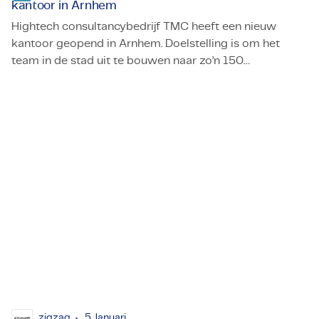
kantoor in Arnhem
Hightech consultancybedrijf TMC heeft een nieuw
kantoor geopend in Arnhem. Doelstelling is om het
team in de stad uit te bouwen naar zo’n 150
Hightech-consultancybedrijf TMC opent nieuw kantoor i
medewerkers tegen 2030.
zigzag
5 Januari