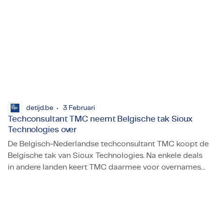
detijd.be
3 Februari
Techconsultant TMC neemt Belgische tak Sioux
Technologies over
De Belgisch-Nederlandse techconsultant TMC koopt de
Belgische tak van Sioux Technologies. Na enkele deals
in andere landen keert TMC daarmee voor overnames
Techconsultant TMC neemt Belgische tak Sioux Technolog
opnieuw terug naar ons land.