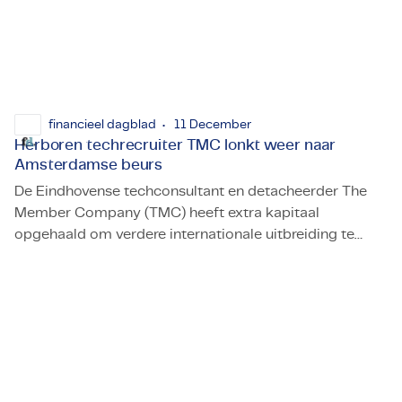
financieel dagblad
11 December
Herboren techrecruiter TMC lonkt weer naar
Amsterdamse beurs
De Eindhovense techconsultant en detacheerder The
Member Company (TMC) heeft extra kapitaal
opgehaald om verdere internationale uitbreiding te
Herboren techrecruiter TMC lonkt weer naar Amsterdams
financieren. TMC is aan een groeispurt bezig in het
kielzog van onder meer grote klanten als ASML. Op
termijn lonkt wellicht een rentree naar de beurs.