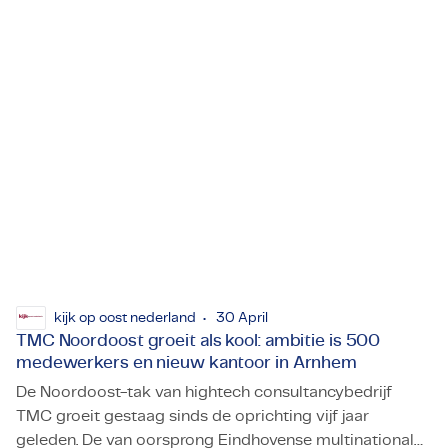
verkeerd uitpakken, waarschuwt Adonis Reyes van
TMC.
kijk op oost nederland
30 April
TMC Noordoost groeit als kool: ambitie is 500
medewerkers en nieuw kantoor in Arnhem
De Noordoost-tak van hightech consultancybedrijf
TMC groeit gestaag sinds de oprichting vijf jaar
geleden. De van oorsprong Eindhovense multinational