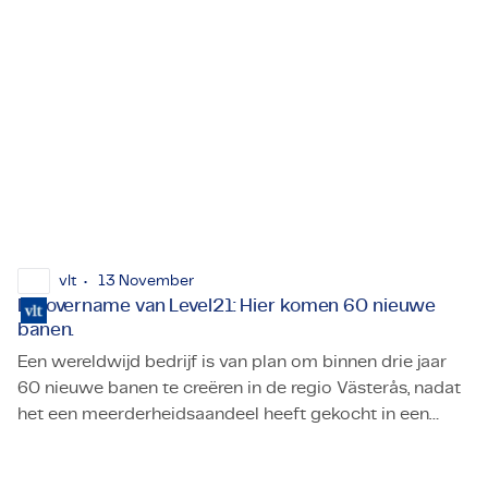
vlt
13 November
De overname van Level21: Hier komen 60 nieuwe
banen.
Een wereldwijd bedrijf is van plan om binnen drie jaar
60 nieuwe banen te creëren in de regio Västerås, nadat
het een meerderheidsaandeel heeft gekocht in een
De overname van Level21: Hier komen 60 nieuwe banen.
lokaal bedrijf. Technisch adviesbureau TMC koopt een
meerderheidsbelang in managementadviesbureau