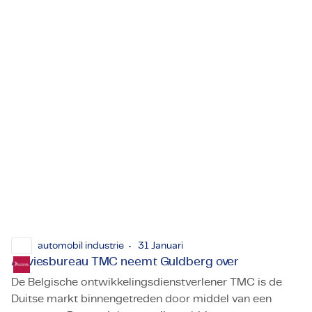
TMC Noordoost groeit als kool: ambitie is 500 medewerk
opende zijn eerste kantoor in het oosten van Nederland
in april 2019. Na een vliegende start in Enschede en
later Hengelo, breidde het bedrijf zijn aanwezigheid in
regio Noord uit met een kantoor in Groningen in 2021.
automobil industrie
31 Januari
Adviesbureau TMC neemt Guldberg over
De Belgische ontwikkelingsdienstverlener TMC is de
Duitse markt binnengetreden door middel van een