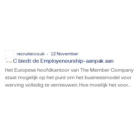
recruiter.co.uk
12 November
TMC biedt de Employeneurship-aanpak aan
Het Europese hoofdkantoor van The Member Company
staat mogelijk op het punt om het businessmodel voor
werving volledig te vernieuwen. Hoe moeilijk het voor
TMC biedt de Employeneurship-aanpak aan
Britse recruiters ook te geloven is, niet alle innovatie in
de wervingssector begint hier op ons eiland.