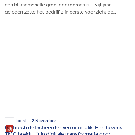
een bliksemsnelle groei doorgemaakt – vijf jaar
geleden zette het bedrijf zijn eerste voorzichtige
De consultancy-gigant in Skövde daagt de norm van vast d
stappen op de Zweedse markt, en vandaag de dag
heeft het 220 medewerkers.
bd.nl
2 November
Hightech detacheerder verruimt blik: Eindhovens
TMC breidt uit in digitale transformatie door