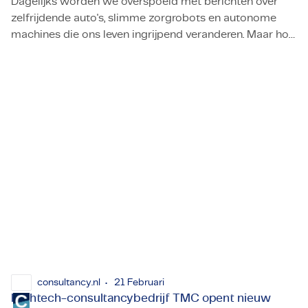
Dagelijks worden we overspoeld met berichten over
zelfrijdende auto's, slimme zorgrobots en autonome
machines die ons leven ingrijpend veranderen. Maar hoe
Robotica in 2025: waar staan we?
ver zijn we écht als het aankomt op robotica? Zijn deze
technologieën al zo volwassen als ze soms lijken, of
zien we vooral een door marketeers geschetst
toekomstbeeld?
consultancy.nl
21 Februari
Hightech-consultancybedrijf TMC opent nieuw