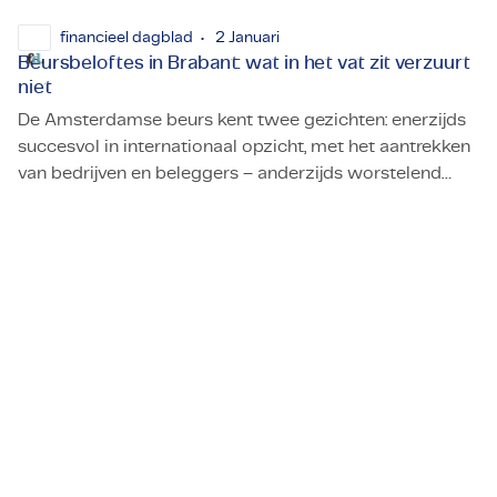
financieel dagblad
2 Januari
Beursbeloftes in Brabant: wat in het vat zit verzuurt
niet
De Amsterdamse beurs kent twee gezichten: enerzijds
succesvol in internationaal opzicht, met het aantrekken
van bedrijven en beleggers – anderzijds worstelend
Beursbeloftes in Brabant: wat in het vat zit verzuurt niet
met haar dienstverlening aan snelgroeiende
middelgrote Nederlandse bedrijven, op zoek naar
kapitaal.