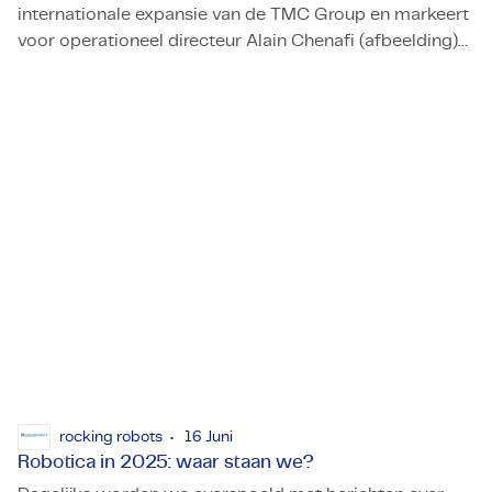
internationale expansie van de TMC Group en markeert
voor operationeel directeur Alain Chenafi (afbeelding)
TMC nieuw met locatie in Zwitserland
een spannend nieuw hoofdstuk.
rocking robots
16 Juni
Robotica in 2025: waar staan we?