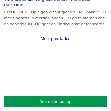
overname
EINDHOVEN - Op eigen kracht groeide TMC naar 2500
medewerkers in veertien landen. Om op te stomen naar
de beoogde 10.000 gaat de Eindhovense detacheerder
Hightech detacheerder verruimt blik: Eindhovens TMC brei
van hightech specialisten ook het overnamepad op.
Meer pers laden
Let's get in touch!
Stuur ons een bericht voor mogelijkheden,
samenwerkingen of vragen. We komen graag met
je in contact.
Neem contact op