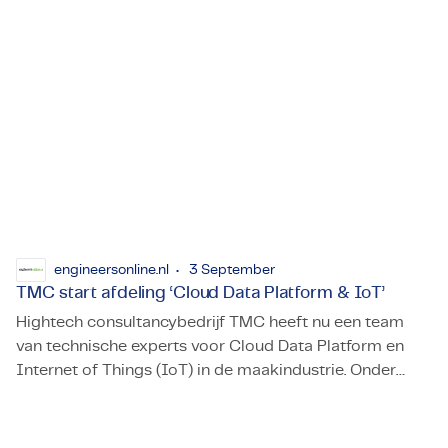
engineersonline.nl
3 September
TMC start afdeling ‘Cloud Data Platform & IoT’
Hightech consultancybedrijf TMC heeft nu een team
van technische experts voor Cloud Data Platform en
Internet of Things (IoT) in de maakindustrie. Onder
TMC start afdeling ‘Cloud Data Platform & IoT’
leiding van directeur Jelle Melis zet het team van Azure
cloud- en IoT architects en data engineers zich in om
technische apparaten en hun data zo efficiënt en slim