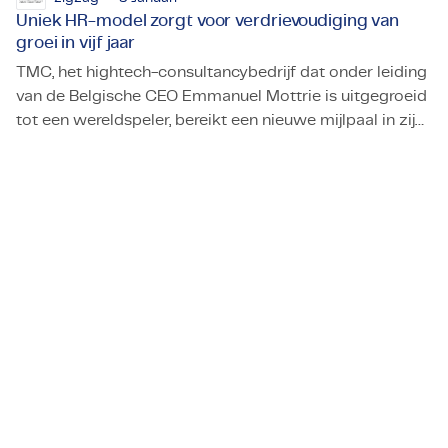
Uniek HR-model zorgt voor verdrievoudiging van
groei in vijf jaar
TMC, het hightech-consultancybedrijf dat onder leiding
van de Belgische CEO Emmanuel Mottrie is uitgegroeid
tot een wereldspeler, bereikt een nieuwe mijlpaal in zijn
Uniek HR-model zorgt voor verdrievoudiging van groei in vi
ambitieuze groeipad.