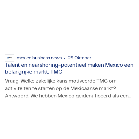
mexico business news
29 Oktober
Talent en nearshoring-potentieel maken Mexico een
belangrijke markt: TMC
Vraag: Welke zakelijke kans motiveerde TMC om
activiteiten te starten op de Mexicaanse markt?
Antwoord: We hebben Mexico geïdentificeerd als een
Talent en nearshoring-potentieel maken Mexico een belan
strategische markt vanwege twee belangrijke factoren.
Ten eerste biedt de lokale markt een dynamisch
landschap over verschillende industrieën, wat aansluit
bij onze wereldwijde missie om diverse sectoren te
bedienen. De robuuste zakelijke omgeving van Mexico