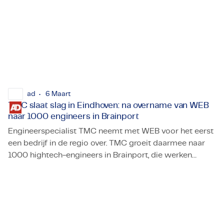
ad
6 Maart
TMC slaat slag in Eindhoven: na overname van WEB
naar 1000 engineers in Brainport
Engineerspecialist TMC neemt met WEB voor het eerst
een bedrijf in de regio over. TMC groeit daarmee naar
1000 hightech-engineers in Brainport, die werken
TMC slaat slag in Eindhoven: na overname van WEB naar 1
vooral voor ASML en DAF.