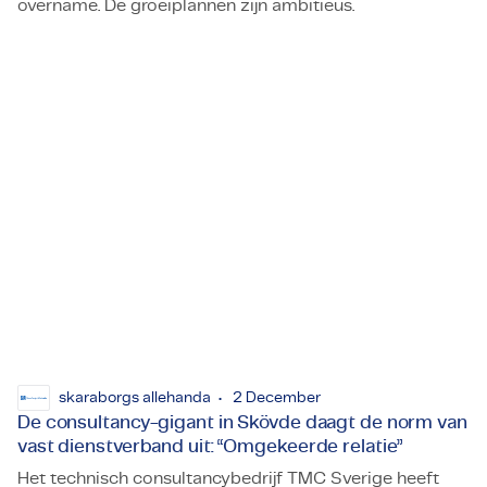
overname. De groeiplannen zijn ambitieus.
Adviesbureau TMC neemt Guldberg over
skaraborgs allehanda
2 December
De consultancy-gigant in Skövde daagt de norm van
vast dienstverband uit: “Omgekeerde relatie”
Het technisch consultancybedrijf TMC Sverige heeft