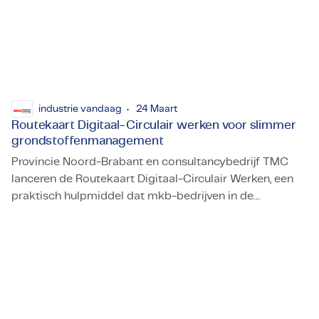
Certificaten & Compliance
Corporate vacancies
Contact
industrie vandaag
24 Maart
Routekaart Digitaal-Circulair werken voor slimmer
grondstoffenmanagement
Provincie Noord-Brabant en consultancybedrijf TMC
lanceren de Routekaart Digitaal-Circulair Werken, een
praktisch hulpmiddel dat mkb-bedrijven in de
Routekaart Digitaal-Circulair werken voor slimmer gron
maakindustrie helpt om digitalisering te koppelen aan
beter grondstoffenmanagement. De routekaart biedt
ondernemers een stapsgewijze aanpak om
datagedreven en circulair te gaan werken, met als
belofte: minder verspilling, efficiëntere processen en
nieuwe verdienmodellen.