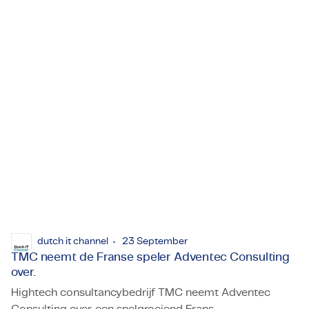
Rogier van Beek & Ward Blokker, TMC: “We zoeken bedrijv
unieke manier waarop TMC fusies en overnames
benadert: met de mens centraal.
dutch it channel
23 September
TMC neemt de Franse speler Adventec Consulting
over.
Hightech consultancybedrijf TMC neemt Adventec