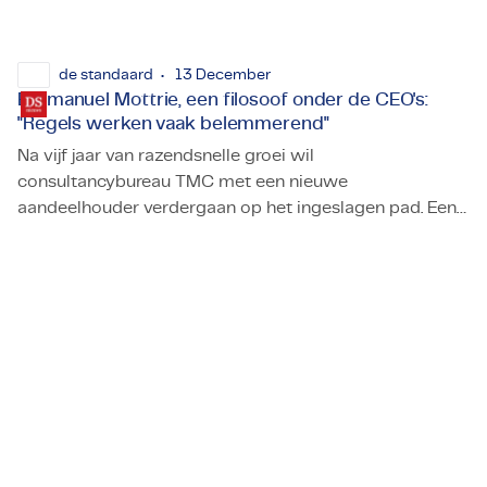
de standaard
13 December
Emmanuel Mottrie, een filosoof onder de CEO's:
"Regels werken vaak belemmerend"
Na vijf jaar van razendsnelle groei wil
consultancybureau TMC met een nieuwe
aandeelhouder verdergaan op het ingeslagen pad. Een
Emmanuel Mottrie, een filosoof onder de CEO's: "Regels
kolfje naar de hand van de CEO, West-Vlaming
Emmanuel Mottrie. "We zijn op weg naar 10.000
medewerkers."