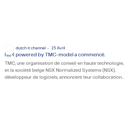
dutch it channel
15 Avril
NSX powered by TMC-model a commencé.
TMC, une organisation de conseil en haute technologie,
et la société belge NSX Normalized Systems (NSX),
développeur de logiciels, annoncent leur collaboration
NSX powered by TMC-model a commencé.
intensifiée (non exclusive) sous le modèle « NSX
powered by TMC ».