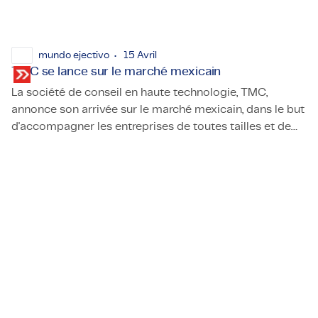
mundo ejectivo
15 Avril
TMC se lance sur le marché mexicain
La société de conseil en haute technologie, TMC,
annonce son arrivée sur le marché mexicain, dans le but
d'accompagner les entreprises de toutes tailles et de
TMC se lance sur le marché mexicain
tous secteurs dans le développement de projets
technologiques, durables ou d'ingénierie.