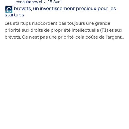
consultancy.nl
15 Avril
Les brevets, un investissement précieux pour les
startups
Les startups n’accordent pas toujours une grande
priorité aux droits de propriété intellectuelle (PI) et aux
brevets. Ce n’est pas une priorité, cela coûte de l’argent,
Les brevets, un investissement précieux pour les startups
et ce n’est (pas encore) nécessaire. Avec l’émergence de
l’IA, cette stratégie pourrait également mal tourner,
avertit Adonis Reyes de TMC.