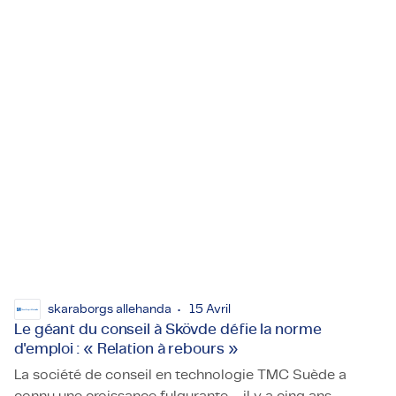
Hightech détacheur élargit son horizon : TMC d’Eindhoven
détachement de hautes technologies basé à Eindhoven
se lance également dans des acquisitions.
skaraborgs allehanda
15 Avril
Le géant du conseil à Skövde défie la norme
d'emploi : « Relation à rebours »
La société de conseil en technologie TMC Suède a