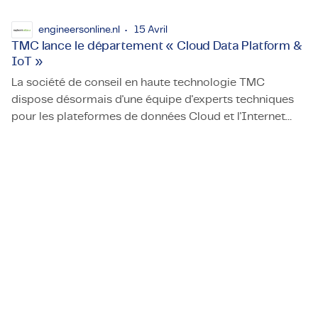
engineersonline.nl
15 Avril
TMC lance le département « Cloud Data Platform &
IoT »
La société de conseil en haute technologie TMC
dispose désormais d'une équipe d'experts techniques
pour les plateformes de données Cloud et l'Internet
TMC lance le département « Cloud Data Platform & IoT »
des objets (IoT) dans l'industrie manufacturière. Sous la
direction du directeur Jelle Melis, l'équipe composée
d'architectes Azure Cloud et IoT ainsi que d'ingénieurs
en données s'engage à utiliser les appareils techniques
et leurs données de manière aussi efficace et
intelligente que possible.