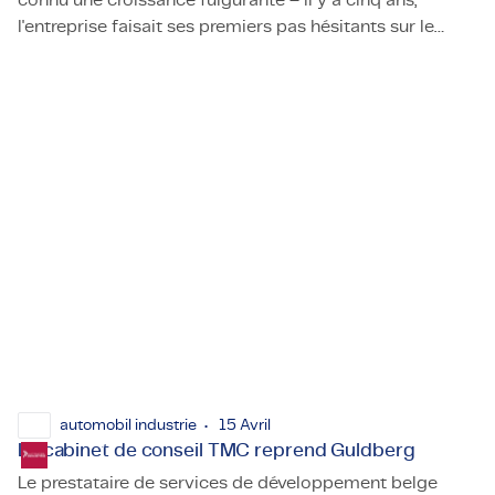
connu une croissance fulgurante – il y a cinq ans,
l'entreprise faisait ses premiers pas hésitants sur le
Le géant du conseil à Skövde défie la norme d'emploi : « R
marché suédois, et aujourd'hui, elle compte 220
employés.
automobil industrie
15 Avril
Le cabinet de conseil TMC reprend Guldberg
Le prestataire de services de développement belge