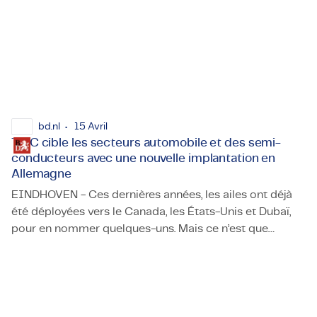
bd.nl
15 Avril
TMC cible les secteurs automobile et des semi-
conducteurs avec une nouvelle implantation en
Allemagne
EINDHOVEN - Ces dernières années, les ailes ont déjà
été déployées vers le Canada, les États-Unis et Dubaï,
pour en nommer quelques-uns. Mais ce n’est que
TMC cible les secteurs automobile et des semi-conducteu
maintenant que TMC, l’agence de détachement
d’Eindhoven composée exclusivement d’ingénieurs,
cherche à croître plus près de chez elle : en Allemagne.