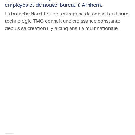
employés et de nouvel bureau à Arnhem.
La branche Nord-Est de l'entreprise de conseil en haute
technologie TMC connaît une croissance constante
depuis sa création il y a cinq ans. La multinationale
TMC Noordoost connaît une croissance spectaculaire : l'ob
originaire d'Eindhoven a ouvert son premier bureau
dans l'est des Pays-Bas en avril 2019. Après un
démarrage fulgurant à Enschede, puis à Hengelo,
l'entreprise a étendu sa présence dans la région du Nord
avec l'ouverture d'un bureau à Groningue en 2021.