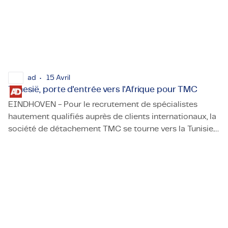
Certifications et Conformité
Offres d'emploi en entreprise
Contact
ad
15 Avril
Tunesië, porte d'entrée vers l'Afrique pour TMC
EINDHOVEN - Pour le recrutement de spécialistes
hautement qualifiés auprès de clients internationaux, la
société de détachement TMC se tourne vers la Tunisie.
Tunesië, porte d'entrée vers l'Afrique pour TMC
Le nouveau bureau doit ouvrir les portes du marché
africain.