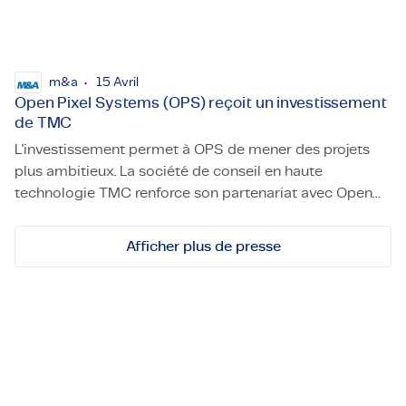
m&a
15 Avril
Open Pixel Systems (OPS) reçoit un investissement
de TMC
L'investissement permet à OPS de mener des projets
plus ambitieux. La société de conseil en haute
technologie TMC renforce son partenariat avec Open
Open Pixel Systems (OPS) reçoit un investissement de T
Pixel Systems (OPS), une entreprise belge en pleine
croissance spécialisée dans le développement et
Afficher plus de presse
l'intégration de logiciels embarqués et de firmware de
bout en bout.
Découvrez-nous !
Contactez-nous pour des opportunités, des