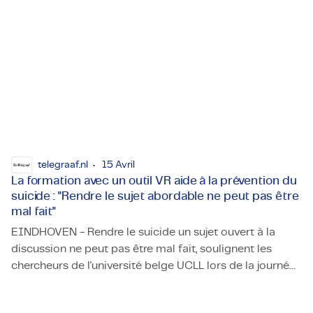
telegraaf.nl
15 Avril
La formation avec un outil VR aide à la prévention du
suicide : "Rendre le sujet abordable ne peut pas être
mal fait"
EINDHOVEN - Rendre le suicide un sujet ouvert à la
discussion ne peut pas être mal fait, soulignent les
chercheurs de l'université belge UCLL lors de la journée
La formation avec un outil VR aide à la prévention du suicid
de la santé mentale. En collaboration avec l'entreprise
de conseil en haute technologie TMC, ils ont développé