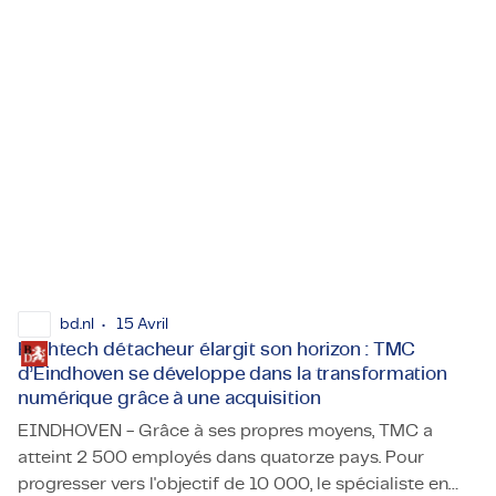
un scénario de réalité virtuelle destiné à apprendre aux
infirmiers à reconnaître les personnes envisageant de
se suicider.
bd.nl
15 Avril
Hightech détacheur élargit son horizon : TMC
d’Eindhoven se développe dans la transformation
numérique grâce à une acquisition
EINDHOVEN - Grâce à ses propres moyens, TMC a
atteint 2 500 employés dans quatorze pays. Pour
progresser vers l'objectif de 10 000, le spécialiste en