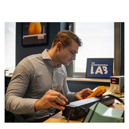
Lars – Ingénieur en mécatronique
Lars joue un rôle clé dans le développement de
concepts innovants et leur transformation en
technologie fonctionnelle. Grâce à son expertise en
génie mécanique et électronique
, il garantit que le
système soit
robuste, adaptable et intègre
parfaitement les solutions de sécurité et de
recharge pour les vélos électriques
.