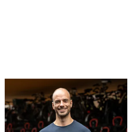
Et qui travaille sur ce projet ?
Paul – Fondateur
Paul dirige le
développement technique
et la
stratégie commerciale
de la start-up. Animé par
l'innovation, il travaille aux côtés de l'équipe pour