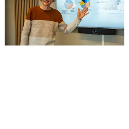
Maarten joue un rôle clé dans la compréhension des
besoins de nos utilisateurs et dans la définition de
l'identité de notre marque. Il est responsable des
études de marché
et veille à ce que notre
conception s'aligne à la fois sur les
exigences
techniques
et sur une vision de marque forte.