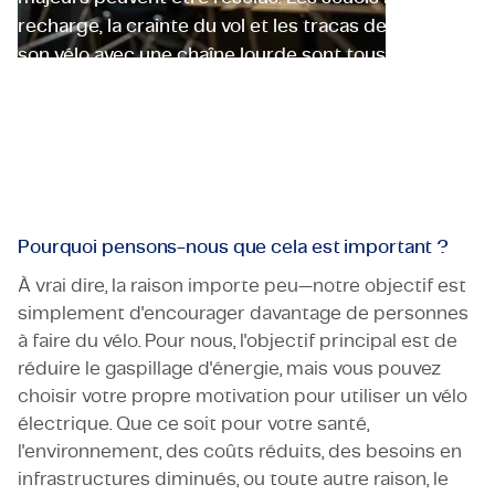
recharge, la crainte du vol et les tracas de sécuriser
Certifications et Conformité
son vélo avec une chaîne lourde sont tous des
Offres d'emploi en entreprise
obstacles qui peuvent être surmontés. Avec notre
solution, nous visons à éliminer ces barrières,
Contact
rendant le choix durable le choix évident.
Pourquoi pensons-nous que cela est important ?
À vrai dire, la raison importe peu—notre objectif est
simplement d'encourager davantage de personnes
à faire du vélo. Pour nous, l'objectif principal est de
réduire le gaspillage d'énergie, mais vous pouvez
choisir votre propre motivation pour utiliser un vélo
électrique. Que ce soit pour votre santé,
l'environnement, des coûts réduits, des besoins en
infrastructures diminués, ou toute autre raison, le