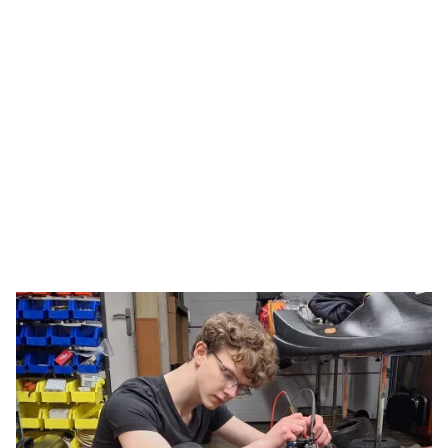
Luke – Logiciel & Infrastructure de Données
Luke est notre
spécialiste en logiciels
, développant
le code essentiel qui permet à notre porte-vélos de
fonctionner parfaitement. Il travaille également sur
l'infrastructure de données
, s'assurant que nous