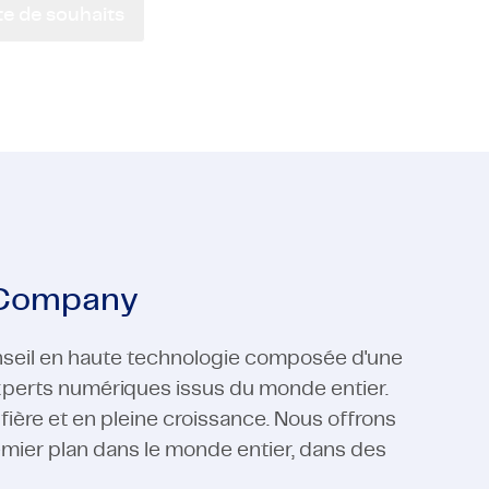
ste de souhaits
 Médias
ucteurs
Logiciel
Support en Fabrication
 Médias
Logiciel
Voir toutes les expertises
Voir toutes les expertises
 Company
seil en haute technologie composée d'une
experts numériques issus du monde entier.
re et en pleine croissance. Nous offrons
emier plan dans le monde entier, dans des