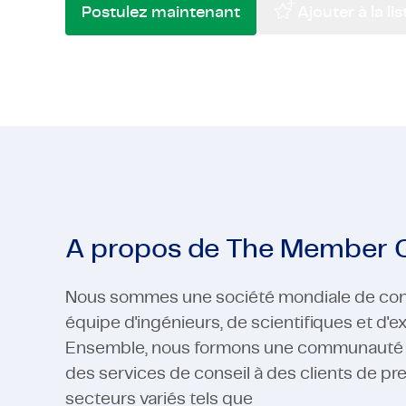
Postulez maintenant
Ajouter à la li
High-Tech
Pharma et Sciences de la Vie
Télécom &
Semi-cond
High-Tech
Voir tous les secteurs
Télécom &
Voir tous les secteurs
A propos de The Member
Nous sommes une société mondiale de con
équipe d'ingénieurs, de scientifiques et d'
Ensemble, nous formons une communauté fiè
des services de conseil à des clients de pr
secteurs variés tels que