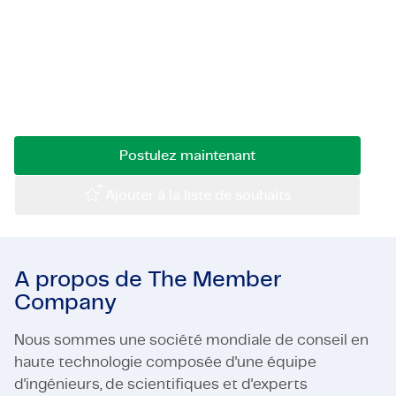
Vous souhaitez mener des lancements de
Certifications et Conformité
produits réussis et créer un impact dans le
Offres d'emploi en entreprise
domaine des sciences de la vie ? Rejoignez-
nous en tant qu'Ingénieur Projet – Excellence
Contact
de Lancement !
Postulez maintenant
Ajouter à la liste de souhaits
A propos de The Member
Company
Nous sommes une société mondiale de conseil en
haute technologie composée d'une équipe
d'ingénieurs, de scientifiques et d'experts