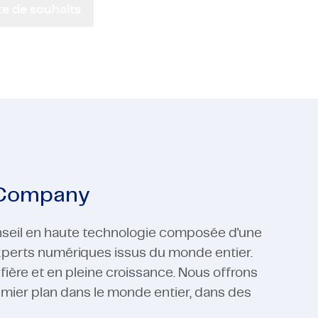
ste de souhaits
 Médias
ucteurs
Logiciel
Support en Fabrication
 Médias
Logiciel
Voir toutes les expertises
Voir toutes les expertises
 Company
seil en haute technologie composée d'une
experts numériques issus du monde entier.
re et en pleine croissance. Nous offrons
emier plan dans le monde entier, dans des