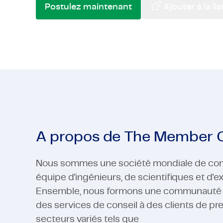
Postulez maintenant
Ajouter à la li
High-Tech
Pharma et Sciences de la Vie
Télécom &
Semi-cond
High-Tech
Voir tous les secteurs
Télécom &
Voir tous les secteurs
A propos de The Member
Nous sommes une société mondiale de con
équipe d'ingénieurs, de scientifiques et d'
Ensemble, nous formons une communauté fiè
des services de conseil à des clients de pr
secteurs variés tels que