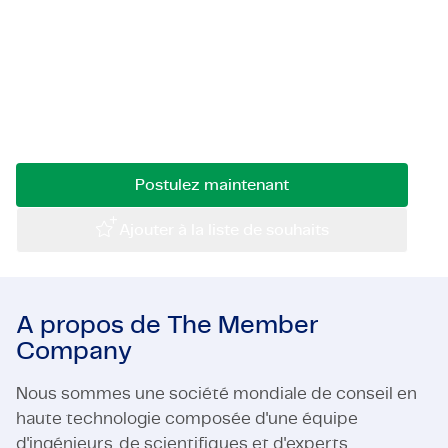
Souhaitez-vous concevoir et optimiser les
Certifications et Conformité
processus de la chaîne d'approvisionnement
dans des domaines tels que les achats, les
Offres d'emploi en entreprise
données, les ERP, les fournisseurs/clients, les
flux de communication et les ventes ? Lisez la
Contact
suite !
Postulez maintenant
Ajouter à la liste de souhaits
A propos de The Member
Company
Nous sommes une société mondiale de conseil en
haute technologie composée d'une équipe
d'ingénieurs, de scientifiques et d'experts