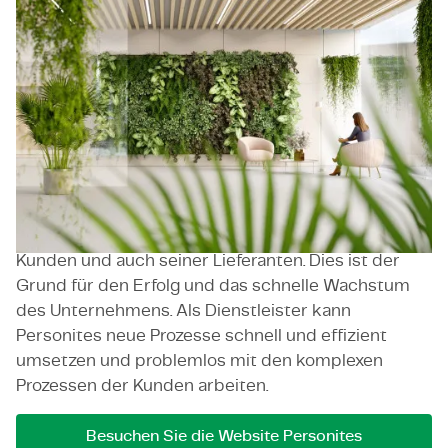
Die Personites GmbH ist ein Managed Service
Provider (MSP), der alle Prozesse rund um die
Organisation und den Einkauf externer Mitarbeiter
für seine Kunden steuert. Das Unternehmen wurde
2022 in München gegründet, verfügt über mehrere
Standorte in ganz Deutschland und arbeitet für
internationale Unternehmen, die zu DAX40 und
Fortune-500 gehören.
Personites verfügt über ein ausgezeichnetes
Gespür und Wissen für die Bedürfnisse seiner
Kunden und auch seiner Lieferanten. Dies ist der
Grund für den Erfolg und das schnelle Wachstum
des Unternehmens. Als Dienstleister kann
Personites neue Prozesse schnell und effizient
umsetzen und problemlos mit den komplexen
Prozessen der Kunden arbeiten.
Besuchen Sie die Website Personites