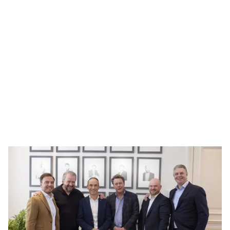
WEB
WEB
ist ein Spezialist für Engineering und Beratung,
der sich auf komplexe, projektorientierte
Engineering-Herausforderungen konzentriert. WEB
wurde 2017 in Eindhoven gegründet und