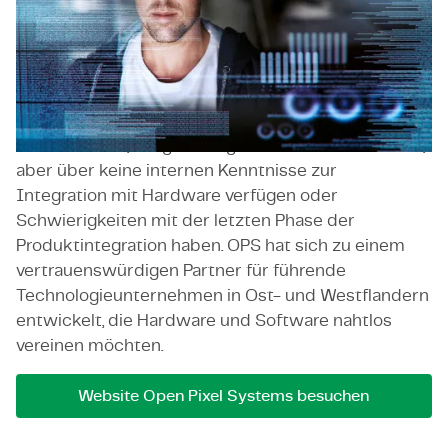
Software und Firmware spezialisiert hat. OPS hat
sich einen starken Ruf erarbeitet, indem es
Unternehmen dabei hilft, ihre Software mit der
physischen Welt durch Hardware zu integrieren. Sie
schließen eine entscheidende Wissenslücke für
Unternehmen, die großartige Softwareideen haben,
aber über keine internen Kenntnisse zur
Integration mit Hardware verfügen oder
Schwierigkeiten mit der letzten Phase der
Produktintegration haben. OPS hat sich zu einem
vertrauenswürdigen Partner für führende
Technologieunternehmen in Ost- und Westflandern
entwickelt, die Hardware und Software nahtlos
vereinen möchten.
Website Open Pixel Systems besuchen