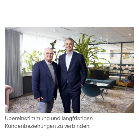
Sioux Technologies Belgium
Sioux Technologies Belgium ist ein Software-
Spezialist, der sich auf die Entwicklung von High-
End-Software für komplexe technologische
Anwendungen konzentriert. Mit tiefgehender
Expertise in Embedded und komplexer
Softwareentwicklung stärken sie unsere Software-
Kompetenzen und Position auf dem belgischen
Markt. Das Team ist bekannt dafür, technische
Exzellenz mit einer starken kulturellen
Übereinstimmung und langfristigen
Kundenbeziehungen zu verbinden.