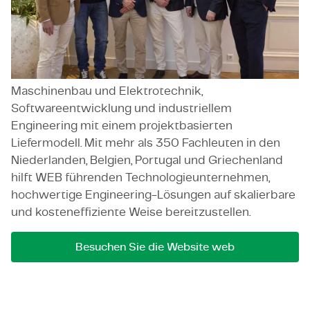
unterstützt Kunden während des gesamten
Produktlebenszyklus – von der Konzeption und
Entwicklung bis hin zur Industrialisierung und
Skalierung. Das Unternehmen kombiniert starke
technische Expertise in Bereichen wie
Maschinenbau und Elektrotechnik,
Softwareentwicklung und industriellem
Engineering mit einem projektbasierten
Liefermodell. Mit mehr als 350 Fachleuten in den
Niederlanden, Belgien, Portugal und Griechenland
hilft WEB führenden Technologieunternehmen,
hochwertige Engineering-Lösungen auf skalierbare
und kosteneffiziente Weise bereitzustellen.
Besuchen Sie die Website web