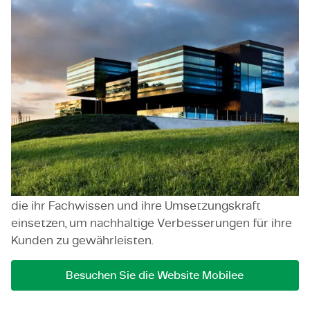
Mobilee
Mobilee, gegründet im Jahr 2004, verfügt über 75
Berater und gehört seit vielen Jahren zu den
führenden Organisationsberatungsunternehmen in
den Niederlanden. Mobilee unterstützt sowohl
öffentliche als auch private Kunden dabei, digitale
Transformationsfragen zu lösen und dadurch
Chancen optimal zu nutzen sowie erfolgreich
Veränderungen umzusetzen. Dies geschieht stets
an der Schnittstelle von Business und IT. Die
Berater von Mobilee sind einfallsreiche Fachleute,
die ihr Fachwissen und ihre Umsetzungskraft
einsetzen, um nachhaltige Verbesserungen für ihre
Kunden zu gewährleisten.
Besuchen Sie die Website Mobilee