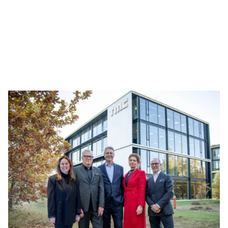
Level21
Level21 ist eine schwedische Beratungsfirma für
operatives Management, die umfangreiche
Managementerfahrung mit tiefgreifendem
Branchenwissen kombiniert, um Organisationen
dabei zu unterstützen, kraftvolle Umsetzung und
nachhaltige Ergebnisse zu erzielen. Das
Markenzeichen des Unternehmens ist die
Umwandlung von Strategie in Aktion. Es hilft
Organisationen dabei, Pläne umzusetzen, komplexe