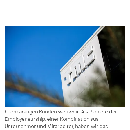
TMC
TMC (The Member Company) ist unsere
ursprüngliche Marke, die den Beginn unserer Reise
markiert.
Gegründet im Jahr 2000 in Eindhoven von
Thijs Manders, hat sich TMC als globaler
Marktführer im Beratungsdienstleistungssektor
etabliert. Wir sind in verschiedenen Branchen tätig,
wie Hightech, Halbleiter, Digital- und IT-
Dienstleistungen, Energie und erneuerbare
Energien sowie Life Sciences, und haben Zugang zu
hochkarätigen Kunden weltweit. Als Pioniere der
Employeneurship, einer Kombination aus
Unternehmer und Mitarbeiter, haben wir das