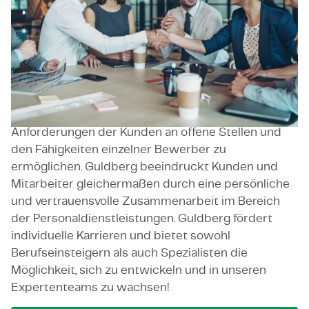
GmbH beschäftigt über 120 Mitarbeiter an
zahlreichen Standorten in Deutschland. Guldberg
hat sich erfolgreich in der
Personaldienstleistungsbranche etabliert,
insbesondere in den Bereichen Automobil, Luft-
und Raumfahrt sowie Robotik, mit dem Ziel, eine
schnellere Übereinstimmung zwischen den
Anforderungen der Kunden an offene Stellen und
den Fähigkeiten einzelner Bewerber zu
ermöglichen. Guldberg beeindruckt Kunden und
Mitarbeiter gleichermaßen durch eine persönliche
und vertrauensvolle Zusammenarbeit im Bereich
der Personaldienstleistungen. Guldberg fördert
individuelle Karrieren und bietet sowohl
Berufseinsteigern als auch Spezialisten die
Möglichkeit, sich zu entwickeln und in unseren
Expertenteams zu wachsen!