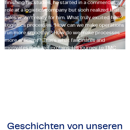
finishing his studies, he started in a commercial
role at a logistics company but soon realized that
sales wasn’t really for him. What truly excited him?
Logistics processes. “How can we make operations
run more smoothly? How do we make processes
more efficient? That’s what fascinates and
motivates me,” Joël explains. His journey to TMC
started while working as a logistics project
manager at a major supermarket chain. There, he
met TMC employeneurs who inspired him to make
the switch.
Joël Krediet
Supply Chain Specialist, The Netherlands
Geschichten von unseren