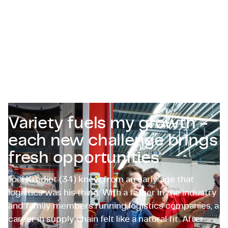
Zertifizierungen & Compliance
Stellenangebote für Unternehmen
Kontakt
Variety fuels my growth -
each new challenge brings
fresh opportunities
Joël Krediet (34) knew from an early age that
logistics was his thing. With a father in the industry
and family members running logistics companies, a
career in supply chain felt like a natural fit. After