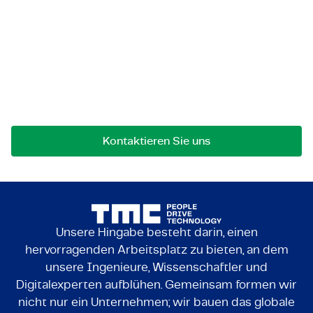
Lassen Sie uns in Kontakt
treten!
Bei Fragen an einer Zusammenarbeit können Sie
uns jederzeit gerne kontaktieren.
Kontaktieren Sie uns
Unsere Hingabe besteht darin, einen
hervorragenden Arbeitsplatz zu bieten, an dem
unsere Ingenieure, Wissenschaftler und
Digitalexperten aufblühen. Gemeinsam formen wir
nicht nur ein Unternehmen; wir bauen das globale