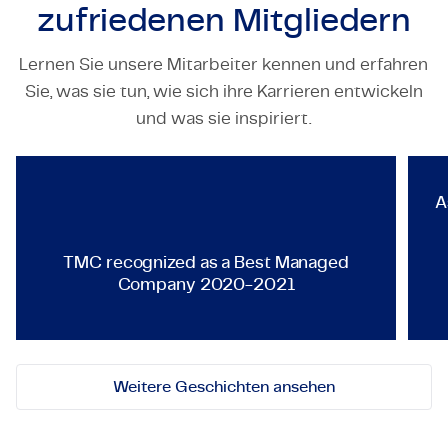
zufriedenen Mitgliedern
Lernen Sie unsere Mitarbeiter kennen und erfahren
Sie, was sie tun, wie sich ihre Karrieren entwickeln
TECHNOLOGY & ENGINEERING
und was sie inspiriert.
TMC recognized as a Best Ma
A
TMC recognized as a Best Managed
Company 2020-2021
Weitere Geschichten ansehen