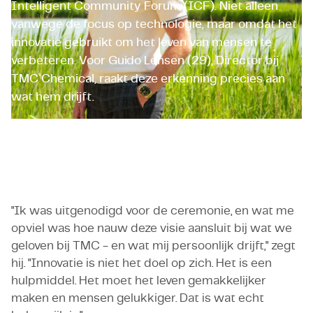
Intelligent Community Forum (ICF). Niet alleen
vanwege de focus op technologie, maar omdat het
innovatie gebruikt om het leven van mensen te
verbeteren. Voor Guido Lensen (29), Director bij
TMC Chemical, raakt deze erkenning precies aan
wat hem drijft.
Guido Lensen
Director TMC Chemical
"Ik was uitgenodigd voor de ceremonie, en wat me
opviel was hoe nauw deze visie aansluit bij wat we
geloven bij TMC - en wat mij persoonlijk drijft," zegt
hij. "Innovatie is niet het doel op zich. Het is een
hulpmiddel. Het moet het leven gemakkelijker
maken en mensen gelukkiger. Dat is wat echt