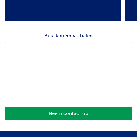
Employeneur
Bekijk meer verhalen
Let's get in touch!
Stuur ons een bericht voor mogelijkheden,
samenwerkingen of vragen. We komen graag met
je in contact.
Neem contact op