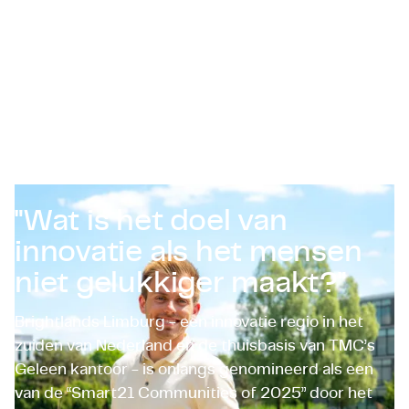
Certificaten & Compliance
Corporate vacancies
Contact
"Wat is het doel van
innovatie als het mensen
niet gelukkiger maakt?"
Brightlands Limburg - een innovatie regio in het
zuiden van Nederland en de thuisbasis van TMC’s
Geleen kantoor - is onlangs genomineerd als een
van de “Smart21 Communities of 2025” door het