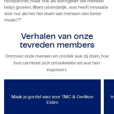
techpartner, maar ook als werkgever die mensen
helpt groeien. Want uiteindelijk... wat heeft innovatie
voor nut als het het leven van mensen niet beter
maakt?”
Verhalen van onze
tevreden members
Ontmoet onze mensen en ontdek wat zij doen, hoe
hun carrières zich ontwikkelen en wat hen
TECHNOLOGY & ENGINEERING
inspireert.
Maak je gordel vast voor TMC &
Maak je gordel vast voor TMC & Oerlikon
t
Eldim