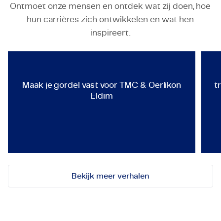
Ontmoet onze mensen en ontdek wat zij doen, hoe
hun carrières zich ontwikkelen en wat hen
TECHNOLOGY & ENGINEERING
inspireert.
Maak je gordel vast voor TMC &
Maak je gordel vast voor TMC & Oerlikon
t
Eldim
Employeneur
Bekijk meer verhalen