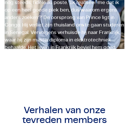
nog steeds, fidèle au poste. 'Ik realiseer me dat ik
op een heel goede plek ben, dus waarom ergens
anders zoeken?’ De oorsprong van Prince ligt in
Congo. Hij verliet zijn thuisland om te gaan studeren
in Senegal. Vervolgens verhuisde hij naar Frankrijk,
waar hij zijn masterdiploma in elektrotechniek
behaalde. Het leven in Frankrijk beviel hem goed,
dus besloot Prince daar ook zijn carrière te
beginnen.
Prince Ndouna
Elektrotechnisch Ingenieur
Verhalen van onze
tevreden members