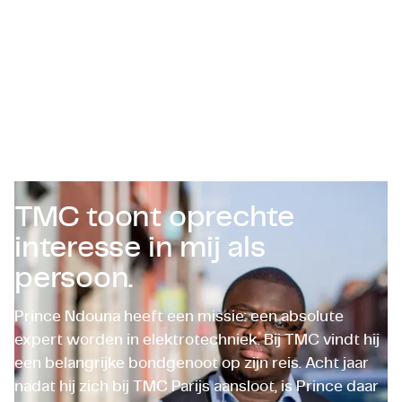
Certificaten & Compliance
Corporate vacancies
Contact
TMC toont oprechte
interesse in mij als
persoon.
Prince Ndouna heeft een missie: een absolute
expert worden in elektrotechniek. Bij TMC vindt hij
een belangrijke bondgenoot op zijn reis. Acht jaar
nadat hij zich bij TMC Parijs aansloot, is Prince daar