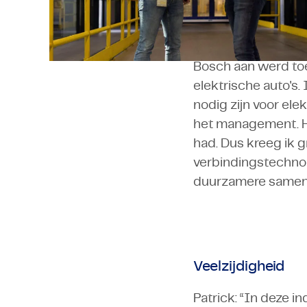
“De belangrijkste 
automobielindustrie
het versnellen van 
Bosch aan werd toe
elektrische auto's
nodig zijn voor el
het management. He
had. Dus kreeg ik g
verbindingstechnol
duurzamere samenl
Veelzijdigheid
Patrick: “In deze i