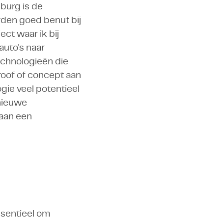
burg is de
erden goed benut bij
ect waar ik bij
auto's naar
echnologieën die
roof of concept aan
ie veel potentieel
 nieuwe
 aan een
essentieel om