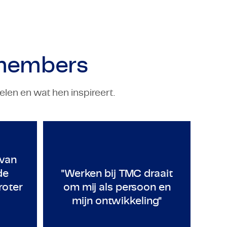
members
len en wat hen inspireert.
NG
TECHNOLOGY & ENGINEERING
ière een vliegende start kan geven
arheid van een start-up en de middelen van een groter bedr
"Werken bij TMC draait om mi
van
de
"Werken bij TMC draait
roter
om mij als persoon en
mijn ontwikkeling"