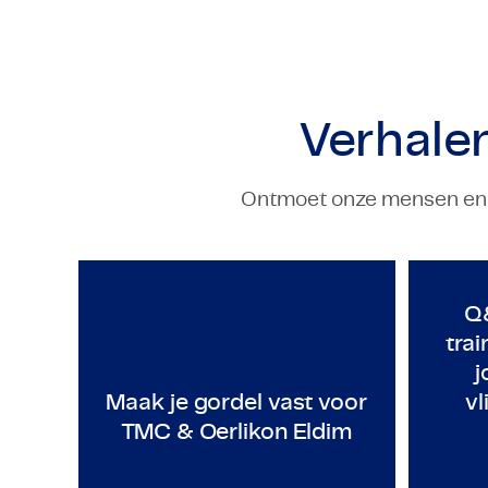
Verhale
Ontmoet onze mensen en on
TECHNOLOGY & ENGINEERING
T
Maak je gordel vast voor TMC 
Q&
tra
j
Maak je gordel vast voor
vl
TMC & Oerlikon Eldim