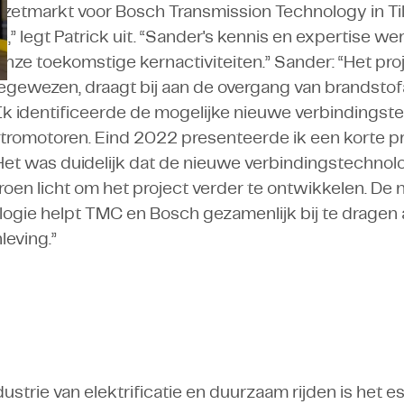
afzetmarkt voor Bosch Transmission Technology in Til
,” legt Patrick uit. “Sander's kennis en expertise w
onze toekomstige kernactiviteiten.” Sander: “Het proj
gewezen, draagt bij aan de overgang van brandstof
. Ik identificeerde de mogelijke nieuwe verbindingst
ektromotoren. Eind 2022 presenteerde ik een korte p
t was duidelijk dat de nieuwe verbindingstechnolog
roen licht om het project verder te ontwikkelen. De
ogie helpt TMC en Bosch gezamenlijk bij te dragen
eving.”
ndustrie van elektrificatie en duurzaam rijden is het 