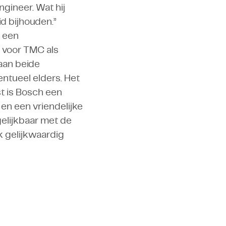
gineer. Wat hij
d bijhouden.”
 een
 voor TMC als
aan beide
ntueel elders. Het
st is Bosch een
 en een vriendelijke
gelijkbaar met de
 gelijkwaardig