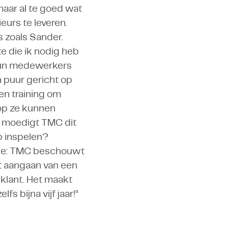
maar al te goed wat
eurs te leveren.
s zoals Sander.
e die ik nodig heb
n hun medewerkers
n puur gericht op
en training om
rop ze kunnen
, moedigt TMC dit
p inspelen?
usie: TMC beschouwt
et aangaan van een
 klant. Het maakt
s bijna vijf jaar!”