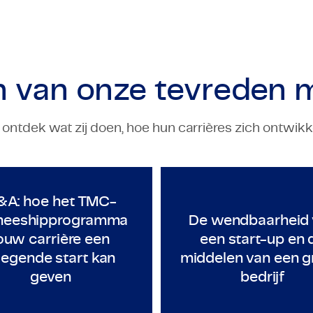
n van onze
tevreden 
tdek wat zij doen, hoe hun carrières zich ontwikke
ECHNOLOGY & ENGINEERING
TECHNOLOGY & ENGINEERI
& Oerlikon Eldim
Q&A: hoe het TMC-traineeshipprogramma jouw carr
De wendba
A: hoe het TMC-
ineeshipprogramma
De wendbaarheid 
ouw carrière een
een start-up en 
iegende start kan
middelen van een g
geven
bedrijf