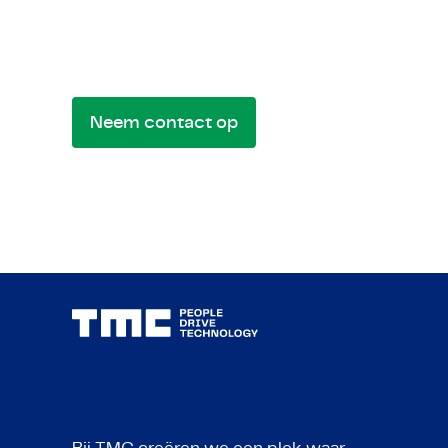
Stuur ons een bericht voor mogelijkhed
of vragen. We komen graag met je in cont
Neem contact op