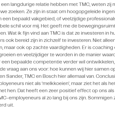
 een langdurige relatie hebben met TMC, weten zij 
we zoeken. Ze zijn in staat om hoogopgeleide ingeni
 een bepaald vakgebied, of veelzijdige professional
ibele schil voor mij. Het geeft me de bewegingsruimt
en. Wat ik fijn vind aan TMC is dat ze investeren i
 ook bereid zijn in zichzelf te investeren. Niet allee
, maar ook op zachte vaardigheden. Er is coaching 
roeien en veelzijdiger te worden in de manier waa
 een bepaalde competentie verder wil ontwikkelen
 de vraag aan ons voor: hoe kunnen wij hier samen o
teren Sander, TMC en Bosch hier allemaal van. Concl
oyeneurs niet als ‘melkkoeien’, maar ziet het als h
met hen. Dat heeft een zeer positief effect op ons als
MC-employeneurs al zo lang bij ons zijn. Sommigen zelf
rd uit.