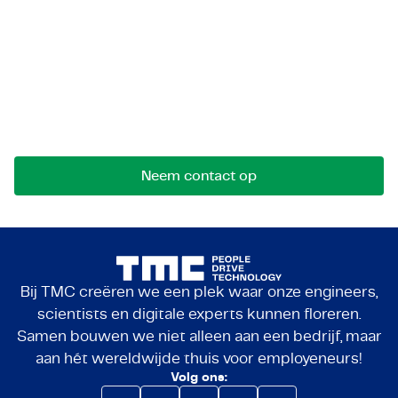
Let's get in touch!
Stuur ons een bericht voor mogelijkheden,
samenwerkingen of vragen. We komen graag met
je in contact.
Neem contact op
Bij TMC creëren we een plek waar onze engineers,
scientists en digitale experts kunnen floreren.
Samen bouwen we niet alleen aan een bedrijf, maar
aan hét wereldwijde thuis voor employeneurs!
Volg ons: