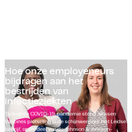
Certificaten & Compliance
Corporate vacancies
Contact
Hoe onze employeneurs
bijdragen aan het
bestrijden van
infectieziekten
Tijdens de COVID-19-pandemie stond Janssen
Vaccines plotseling in de schijnwerpers. Het Leidse
bedrijf, onderdeel van de Johnson & Johnson-