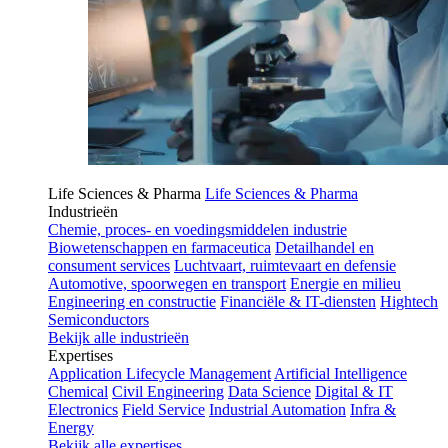
Life Sciences & Pharma
Life Sciences & Pharma
Industrieën
Chemie, proces- en voedingsmiddelen industrie
Biowetenschappen en farmaceutica
Detailhandel en
consument services
Luchtvaart, ruimtevaart en defensie
Automotive, spoorwegen en transport
Energie en milieu
Engineering en constructie
Financiële & IT-diensten
Hightech
Semiconductors
Bekijk alle industrieën
Expertises
Application Lifecycle Management
Artificial Intelligence
Chemical
Civil Engineering
Data Science
Digital & IT
Electronics
Field Service
Industrial Automation
Infra &
Energy
Bekijk alle expertises