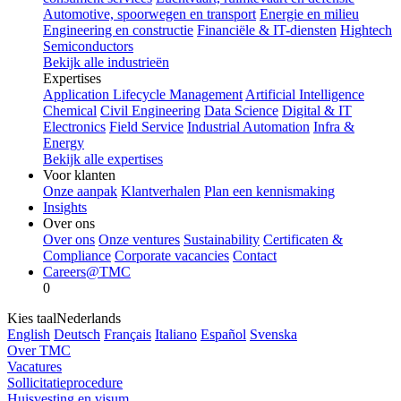
Automotive, spoorwegen en transport
Energie en milieu
Engineering en constructie
Financiële & IT-diensten
Hightech
Semiconductors
Bekijk alle industrieën
Expertises
Application Lifecycle Management
Artificial Intelligence
Chemical
Civil Engineering
Data Science
Digital & IT
Electronics
Field Service
Industrial Automation
Infra &
Energy
Bekijk alle expertises
Voor klanten
Onze aanpak
Klantverhalen
Plan een kennismaking
Insights
Over ons
Over ons
Onze ventures
Sustainability
Certificaten &
Compliance
Corporate vacancies
Contact
Careers@TMC
0
Kies taal
Nederlands
English
Deutsch
Français
Italiano
Español
Svenska
Over TMC
Vacatures
Sollicitatieprocedure
Huisvesting en visum