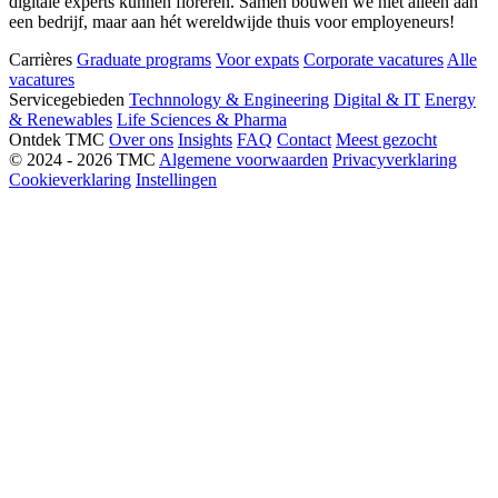
digitale experts kunnen floreren. Samen bouwen we niet alleen aan
een bedrijf, maar aan hét wereldwijde thuis voor employeneurs!
Carrières
Graduate programs
Voor expats
Corporate vacatures
Alle
vacatures
Servicegebieden
Technnology & Engineering
Digital & IT
Energy
& Renewables
Life Sciences & Pharma
Ontdek TMC
Over ons
Insights
FAQ
Contact
Meest gezocht
© 2024 - 2026 TMC
Algemene voorwaarden
Privacyverklaring
Cookieverklaring
Instellingen