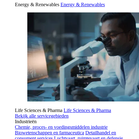
Energy & Renewables
Energy & Renewables
Life Sciences & Pharma
Life Sciences & Pharma
Bekijk alle servicegebieden
Industrieën
Chemie, proces- en voedingsmiddelen industrie
Biowetenschappen en farmaceutica
Detailhandel en
consument services
Luchtvaart, ruimtevaart en defensie