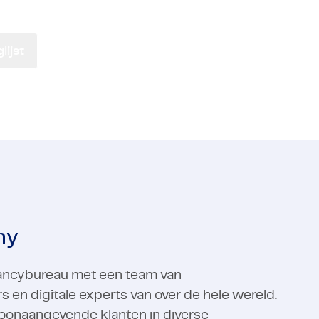
eerd bent over het stroomlijnen van werk...
ctors
 & IT-diensten
Industrial Automation
Electronics
ctors
Industrial Automation
Bekijk alle expertises
ijst
Bekijk alle expertises
ny
ltancybureau met een team van
n digitale experts van over de hele wereld.
oonaangevende klanten in diverse