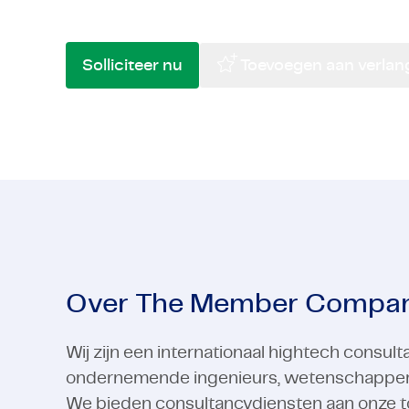
implementatieprocessen. Als je gepassion
Hightech
Engineering en constructie
Semicondu
Financiële
Hightech
Bekijk alle industrieën
Semicondu
Solliciteer nu
Toevoegen aan verlangl
Bekijk alle industrieën
Over The Member Compa
Wij zijn een internationaal hightech consu
ondernemende ingenieurs, wetenschappers e
We bieden consultancydiensten aan onze t