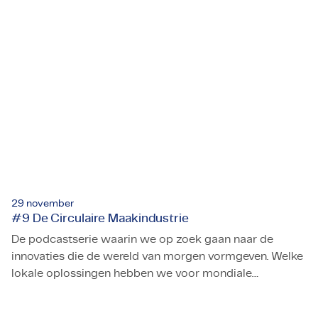
29 november
#9 De Circulaire Maakindustrie
De podcastserie waarin we op zoek gaan naar de
innovaties die de wereld van morgen vormgeven. Welke
lokale oplossingen hebben we voor mondiale
#9 De Circulaire Maakindustrie
uitdagingen? Hoe zien deze er technisch gezien uit? En
wat is de impact daarvan op mens en maatschappij?