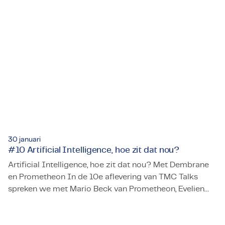
Rebelleren kun je leren!
30 januari
#10 Artificial Intelligence, hoe zit dat nou?
Artificial Intelligence, hoe zit dat nou? Met Dembrane
en Prometheon In de 10e aflevering van TMC Talks
spreken we met Mario Beck van Prometheon, Evelien
#10 Artificial Intelligence, hoe zit dat nou?
Biewenburg en Jorim Theuns van Dembrane.