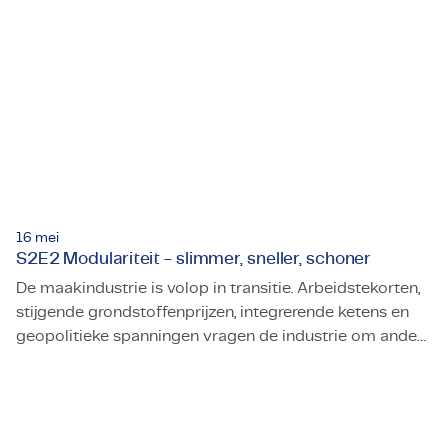
16 mei
S2E2 Modulariteit - slimmer, sneller, schoner
De maakindustrie is volop in transitie. Arbeidstekorten,
stijgende grondstoffenprijzen, integrerende ketens en
geopolitieke spanningen vragen de industrie om anders
S2E2 Modulariteit - slimmer, sneller, schoner
te denken, en te doen. Circulariteit levert een oplossing
voor veel van deze uitdagingen, en is niet alleen
praktisch, maar ook juridisch steeds noodzakelijker aan
het worden. In seizoen 2 van TMC TALKS gaan we op