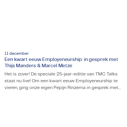
Certificaten & Compliance
Corporate vacancies
Contact
11 december
Een kwart eeuw Employeneurship: in gesprek met
Thijs Manders & Marcel Metze
Het is zover! De speciale 25-jaar-editie van TMC Talks
staat nu live! Om een kwart eeuw Employeneurship te
vieren, ging onze eigen Pepijn Rinzema in gesprek met
Een kwart eeuw Employeneurship: in gesprek met Thijs M
oprichter Thijs Manders en met Marcel Metze, auteur
van de zojuist verschenen tweede editie van The Racing
Stable. In deze aflevering duiken we diep in de
oorsprong van Employeneurship, de gedurfde keuzes
die ons unieke businessmodel hebben gevormd en de