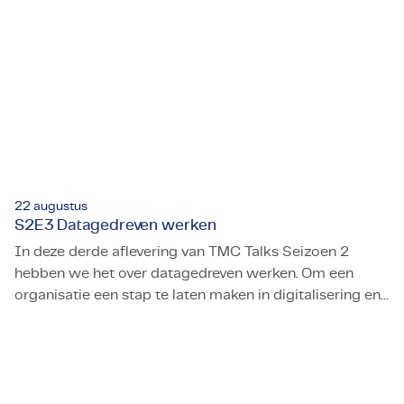
22 augustus
S2E3 Datagedreven werken
In deze derde aflevering van TMC Talks Seizoen 2
hebben we het over datagedreven werken. Om een
organisatie een stap te laten maken in digitalisering en
S2E3 Datagedreven werken
datavolwassenheid, is het niet alleen een technische
oefening. Aan de menselijke kant, de proceskant en de
projectkant is er ook veel nodig om een stap in
volwassenheid te laten slagen.