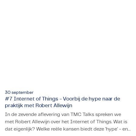
bespreken deze uitdagingen onder het motto:
Rebelleren kun je leren! In deze achtste aflevering
duiken we in leiderschap binnen de techniek. Wat houdt
leiderschap eigenlijk in? En wat vraagt het van je om
leiding te geven in een technische omgeving? We
bespreken het met Chris Rovers, startend
projectmanager, Roel Wessels, manager en trainer
projectmanagement, en Michel Bergman, coach en
leiderschapstrainer bij TMC.
30 september
#7 Internet of Things - Voorbij de hype naar de
praktijk met Robert Allewijn
In de zevende aflevering van TMC Talks spreken we
met Robert Allewijn over het Internet of Things. Wat is
dat eigenlijk? Welke reële kansen biedt deze 'hype' - en