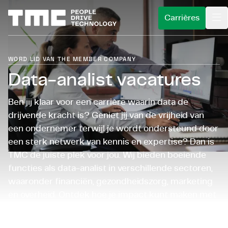
Carrières
WORD LID VAN THE MEMBER COMPANY
WORD EMPLOYENEUR
Data-analist vacatures
WAT WE DOEN
Wat is een employeneur?
Ben jij klaar voor een carrière waarin data de
VOOR KLANTEN
Wat doet een employeneur?
Servicegebieden
drijvende kracht is? Geniet jij van de vrijheid van
INSIGHTS
een ondernemer terwijl je wordt ondersteund door
Vacatures
Onze aanpak
Industrieën
een sterk netwerk van kennis en expertise? Dan is
OVER ONS
Open sollicitatie
Klantverhalen
TMC de juiste plek voor jou. Wij bieden boeiende
Expertises
functies als data-analist in verschillende sectoren,
CAREERS@TMC
Voor afgestudeerden
Plan een kennismaking
Over ons
waaronder financiën, gezondheidszorg, marketing
en overheid. Ontdek hoe je impact kunt maken met
Voor expats
Onze ventures
data en je analytische vaardigheden naar een hoger
Sustainability
niveau kunt tillen!
Kies taal
Nederlands