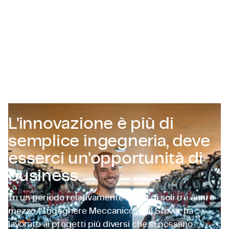
Certificazioni e Conformità
Offerte di lavoro in azienda
Contattaci
L'innovazione è più di
semplice ingegneria, deve
esserci un'opportunità di
business.
In un periodo relativamente breve di soli tre anni e
mezzo, l'Ingegnere Meccanico Paul Stöver ha
lavorato ai progetti più diversi che si possano