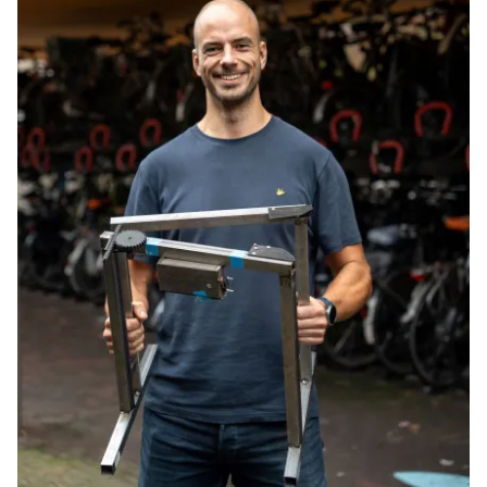
Idea innovativa propria
Durante questi progetti, Paul ha approfondito
molteplici aspetti dell'ingegneria meccanica: dalla
gestione dei progetti alla gestione del magazzino,
assemblaggio, sviluppo software e produzione. Ora
sta utilizzando quelle conoscenze per sviluppare
un'idea innovativa tutta sua: “Mi sono spesso chiesto
se esistesse un modo più semplice per ricaricare le
e-bike. E se ci fosse una rastrelliera appositamente
progettata per biciclette elettroniche, che ricarica
automaticamente la bici?”
Nell'Entrepreneurial Lab sta portando l'idea al livello
successivo. Significa molto più che prototipare. Paul:
“Come ingegnere meccanico, adoro lavorare su un
prodotto concreto. Ma in questo progetto ho
imparato l'importanza della ricerca di mercato.
Stiamo realmente risolvendo un problema
esistente? C'è davvero bisogno di una soluzione