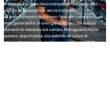
immaginare: dalla determinazione del sesso dei
pulcini nelle uova non ancora schiuse,
all'arricchimento dell'uranio, fino allo sviluppo di un
mini generatore di energia utilizzato dai soldati
durante le missioni sul campo. Nonostante tutte
queste opportunità, sta vivendo la curva di
apprendimento più ripida proprio ora, nel TMC
Entrepreneurial Lab. Insieme al suo team, Paul sta
sviluppando un portabiciclette che può ricaricare
automaticamente le e-bike quando sono
parcheggiate. Sta imparando ad apprezzare il
valore della corretta ricerca di mercato: “Il valore di
un'idea innovativa non risiede solo nella sua
ingegnosità tecnica, ma anche nella possibilità
commerciale di portarla effettivamente sul
mercato.”