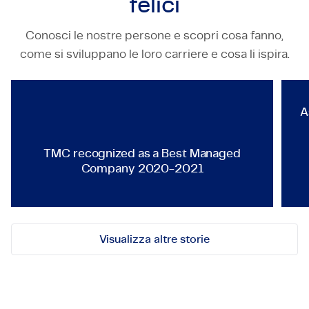
felici
Conosci le nostre persone e scopri cosa fanno,
TECHNOLOGY & ENGINEERING
come si sviluppano le loro carriere e cosa li ispira.
TMC recognized as a Best Ma
A
TMC recognized as a Best Managed
Company 2020-2021
Visualizza altre storie