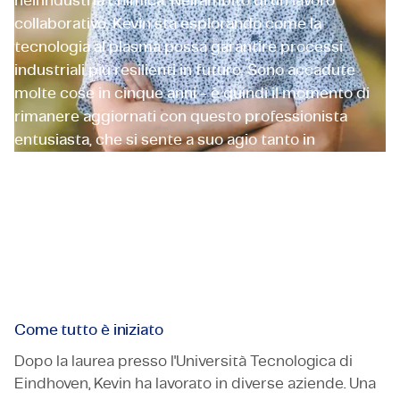
nell'industria chimica. Nell'ambito di un lavoro
collaborativo, Kevin sta esplorando come la
tecnologia al plasma possa garantire processi
industriali più resilienti in futuro. Sono accadute
molte cose in cinque anni - è quindi il momento di
rimanere aggiornati con questo professionista
entusiasta, che si sente a suo agio tanto in
laboratorio quanto al tavolo del Consiglio del Lavoro
di TMC.
Kevin Leunissen
Ingegnere Ricerca e Sviluppo
Come tutto è iniziato
Dopo la laurea presso l'Università Tecnologica di
Eindhoven, Kevin ha lavorato in diverse aziende. Una