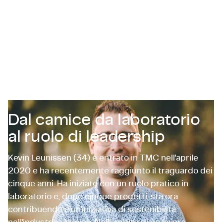
Certificazioni e Conformità
Offerte di lavoro in azienda
Contattaci
Dal camice da laboratorio
al ruolo di leadership
Kevin Leunissen (34) è entrato in TMC nell'aprile
2020 e ha recentemente raggiunto il traguardo dei
cinque anni. Ha iniziato con un ruolo pratico in
laboratorio e, dopo cinque progetti, sta ora
contribuendo a un'iniziativa di sostenibilità