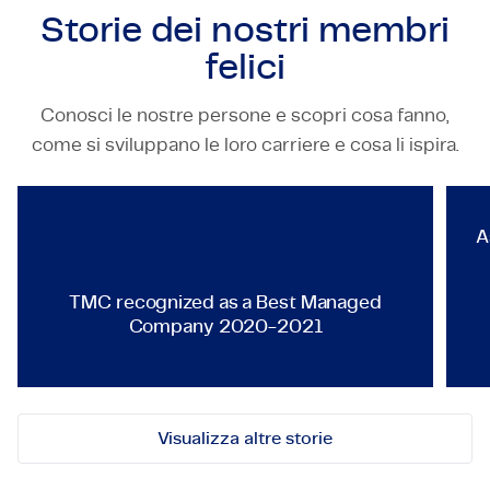
Storie dei nostri
membri
felici
Conosci le nostre persone e scopri cosa fanno,
TECHNOLOGY & ENGINEERING
come si sviluppano le loro carriere e cosa li ispira.
TMC recognized as a Best Ma
A
TMC recognized as a Best Managed
Company 2020-2021
Visualizza altre storie