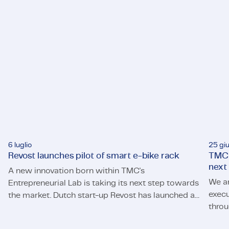
6 luglio
25 gi
Revost launches pilot of smart e-bike rack
TMC 
next
A new innovation born within TMC's
We a
Entrepreneurial Lab is taking its next step towards
execu
the market. Dutch start-up Revost has launched a
throu
Revost launches pilot of smart e-bike rack
pilot of its smart e-bike parking system, Lock and
TMC s
Load, at the University of Twente. The pilot will