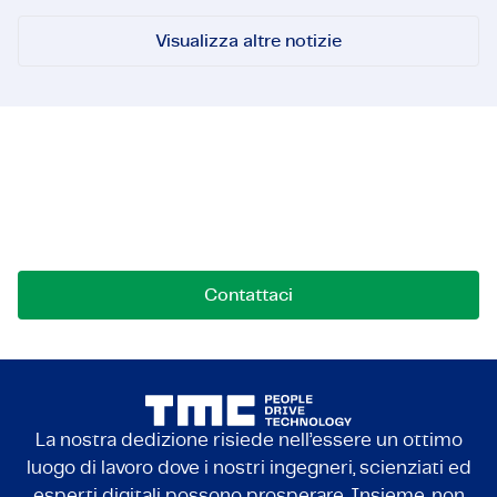
allow employees of the university's Campus &
Facility Management (CFM) to use the system for
Visualizza altre notizie
daily trips across campus.
Mettiamoci in contatto!
Contattaci per opportunità, collaborazioni o
domande. Siamo qui per connetterci.
Contattaci
La nostra dedizione risiede nell’essere un ottimo
luogo di lavoro dove i nostri ingegneri, scienziati ed
esperti digitali possono prosperare. Insieme, non