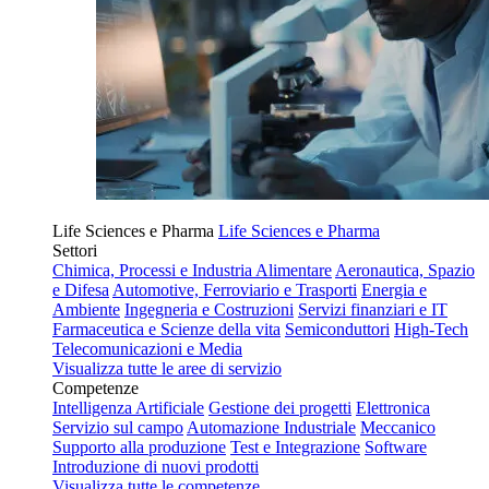
Life Sciences e Pharma
Life Sciences e Pharma
Settori
Chimica, Processi e Industria Alimentare
Aeronautica, Spazio
e Difesa
Automotive, Ferroviario e Trasporti
Energia e
Ambiente
Ingegneria e Costruzioni
Servizi finanziari e IT
Farmaceutica e Scienze della vita
Semiconduttori
High-Tech
Telecomunicazioni e Media
Visualizza tutte le aree di servizio
Competenze
Intelligenza Artificiale
Gestione dei progetti
Elettronica
Servizio sul campo
Automazione Industriale
Meccanico
Supporto alla produzione
Test e Integrazione
Software
Introduzione di nuovi prodotti
Visualizza tutte le competenze