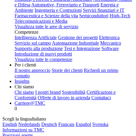
e Difesa
Automotive, Ferroviario e Trasporti
Energia e
Ambiente
Ingegneria e Costruzioni
Servizi finanziari e IT
Farmaceutica e Scienze della vita
Semiconduttori
High-Tech
Telecomunicazioni e Media
Visualizza tutte le aree di servizio
Competenze
Intelligenza Artificiale
Gestione dei progetti
Elettronica
Servizio sul campo
Automazione Industriale
Meccanico
Supporto alla produzione
Test e Integrazione
Software
Introduzione di nuovi prodotti
Visualizza tutte le competenze
Per i clienti
Il nostro approccio
Storie dei clienti
Richiedi un primo
contatto
Insights
Chi siamo
Chi siamo
I nostri brand
Sostenibilità
Certificazioni e
Conformità
Offerte di lavoro in azienda
Contattaci
Carriere@TMC
0
Scegli la lingua
Italiano
English
Nederlands
Deutsch
Français
Español
Svenska
Informazioni su TMC
Posizioni aperte