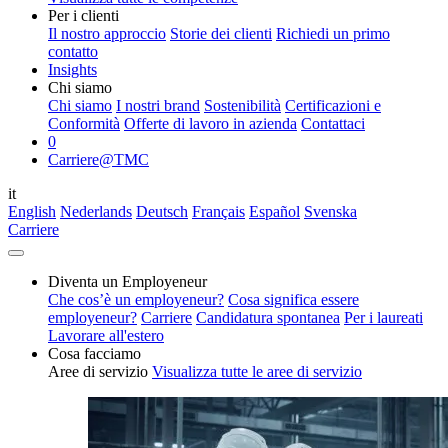
Per i clienti
Il nostro approccio
Storie dei clienti
Richiedi un primo
contatto
Insights
Chi siamo
Chi siamo
I nostri brand
Sostenibilità
Certificazioni e
Conformità
Offerte di lavoro in azienda
Contattaci
0
Carriere@TMC
it
English
Nederlands
Deutsch
Français
Español
Svenska
Carriere
Diventa un Employeneur
Che cos’è un employeneur?
Cosa significa essere
employeneur?
Carriere
Candidatura spontanea
Per i laureati
Lavorare all'estero
Cosa facciamo
Aree di servizio
Visualizza tutte le aree di servizio