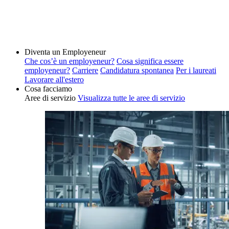
Diventa un Employeneur
Che cos’è un employeneur?
Cosa significa essere
employeneur?
Carriere
Candidatura spontanea
Per i laureati
Lavorare all'estero
Cosa facciamo
Aree di servizio
Visualizza tutte le aree di servizio