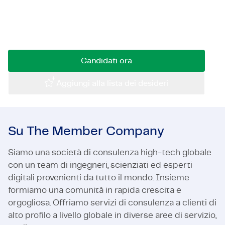
Diventa Consulente per la Sicurezza delle Acque
Certificazioni e Conformità
presso TMC e fai la differenza con le tue analisi e
Offerte di lavoro in azienda
consulenze.
Contattaci
Candidati ora
Aggiungi alla lista dei desideri
Su The Member Company
Siamo una società di consulenza high-tech globale
con un team di ingegneri, scienziati ed esperti
digitali provenienti da tutto il mondo. Insieme
formiamo una comunità in rapida crescita e
orgogliosa. Offriamo servizi di consulenza a clienti di
alto profilo a livello globale in diverse aree di servizio,