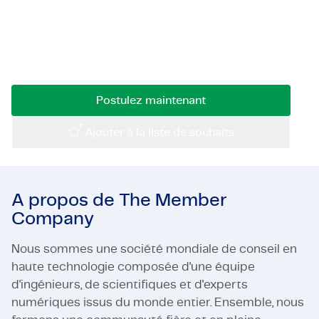
spécialisé(e) en Forecasting ! Si vous avez de
Certifications et Conformité
l'expérience en modèles de prévision, en
analytique avancée et en environnements
Offres d'emploi en entreprise
cloud… N'attendez plus ! ⭐️
Contact
Postulez maintenant
Ajouter à la liste de souhaits
A propos de The Member
Company
Nous sommes une société mondiale de conseil en
haute technologie composée d'une équipe
d'ingénieurs, de scientifiques et d'experts
numériques issus du monde entier. Ensemble, nous