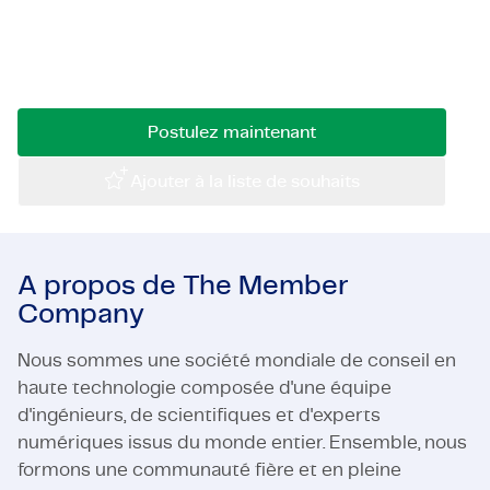
projets d'infrastructure stimulants dans un
Certifications et Conformité
environnement professionnel et entrepreneurial
Offres d'emploi en entreprise
? Alors, lisez vite la suite !
Contact
Postulez maintenant
Ajouter à la liste de souhaits
A propos de The Member
Company
Nous sommes une société mondiale de conseil en
haute technologie composée d'une équipe
d'ingénieurs, de scientifiques et d'experts
numériques issus du monde entier. Ensemble, nous
formons une communauté fière et en pleine