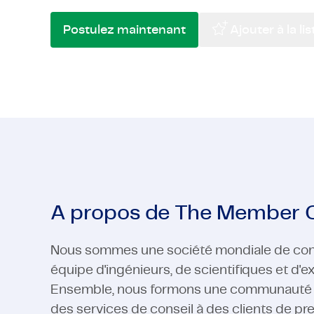
High-Tech
Pharma et Sciences de la Vie
Télécom &
Semi-cond
Postulez maintenant
Ajouter à la li
High-Tech
Voir tous les secteurs
Télécom &
Voir tous les secteurs
A propos de The Member
Nous sommes une société mondiale de con
équipe d'ingénieurs, de scientifiques et d'
Ensemble, nous formons une communauté fiè
des services de conseil à des clients de pr