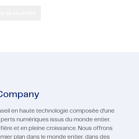
 Médias
ucteurs
Logiciel
Support en Fabrication
ste de souhaits
 Médias
Logiciel
Voir toutes les expertises
Voir toutes les expertises
 Company
seil en haute technologie composée d'une
experts numériques issus du monde entier.
re et en pleine croissance. Nous offrons
emier plan dans le monde entier, dans des