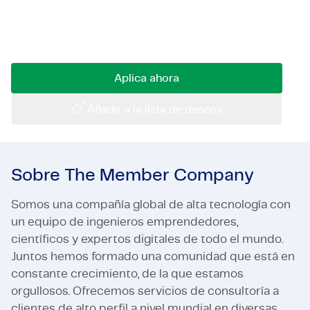
para puentes, túneles o muros de muelle? Utiliza
Certificaciones y Cumplimiento
tu talento técnico como ingeniero en TMC y
trabaja en proyectos destacados.
Ofertas de empleo en empresas
Aplica ahora
Contacto
Añadir a la lista de deseos
Sobre The Member Company
Somos una compañía global de alta tecnología con
un equipo de ingenieros emprendedores,
científicos y expertos digitales de todo el mundo.
Juntos hemos formado una comunidad que está en
constante crecimiento, de la que estamos
orgullosos. Ofrecemos servicios de consultoría a
clientes de alto perfil a nivel mundial en diversas