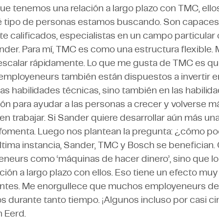
que tenemos una relación a largo plazo con TMC, ell
 tipo de personas estamos buscando. Son capaces
e calificados, especialistas en un campo particular 
der. Para mí, TMC es como una estructura flexible. M
escalar rápidamente. Lo que me gusta de TMC es que
 employeneurs también están dispuestos a invertir e
las habilidades técnicas, sino también en las habilid
n para ayudar a las personas a crecer y volverse más
n trabajar. Si Sander quiere desarrollar aún más u
o fomenta. Luego nos plantean la pregunta: ¿cómo 
última instancia, Sander, TMC y Bosch se benefician
eneurs como ‘máquinas de hacer dinero’, sino que l
ción a largo plazo con ellos. Eso tiene un efecto muy
entes. Me enorgullece que muchos employeneurs d
 durante tanto tiempo. ¡Algunos incluso por casi ci
n Eerd.