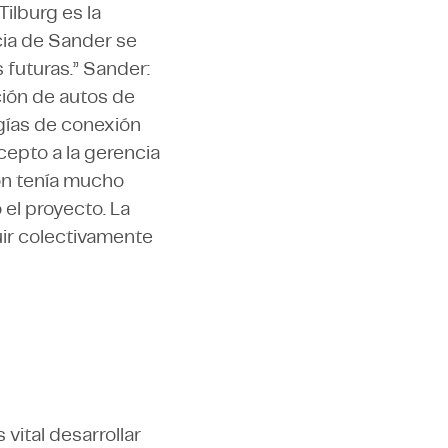
ilburg es la
ncia de Sander se
 futuras.” Sander:
ción de autos de
ogías de conexión
epto a la gerencia
ón tenía mucho
 el proyecto. La
ir colectivamente
 vital desarrollar