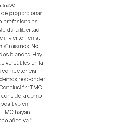
os saben
 de proporcionar
o profesionales
e da la libertad
 invierten en su
n sí mismos. No
ades blandas. Hay
 versátiles en la
na competencia
podemos responder
. Conclusión: TMC
o considera como
 positivo en
e TMC hayan
nco años ya!”