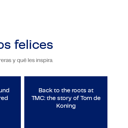
s felices
ras y qué les inspira.
NG
TECHNOLOGY & ENGINEERING
y in Mexico
urs around the world: meet Fred Petti
Back to the roots at TMC: th
und
Back to the roots at
red
TMC: the story of Tom de
Koning