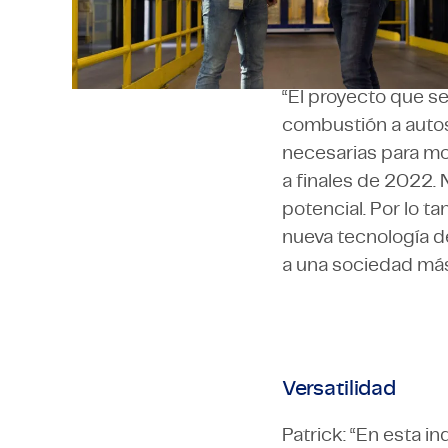
“El principal merc
industria automotri
aprovecharon al má
“El proyecto que s
combustión a autos
necesarias para mo
a finales de 2022.
potencial. Por lo t
nueva tecnología d
a una sociedad más
Versatilidad
Patrick: “En esta in