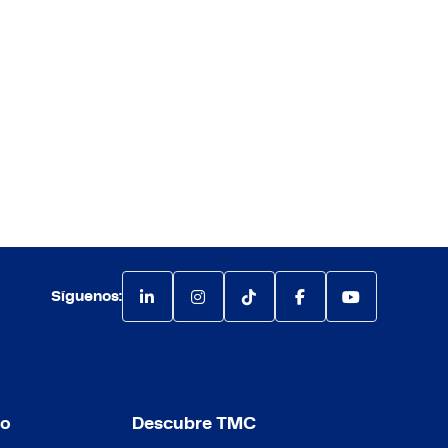
Síguenos:
io
Descubre TMC