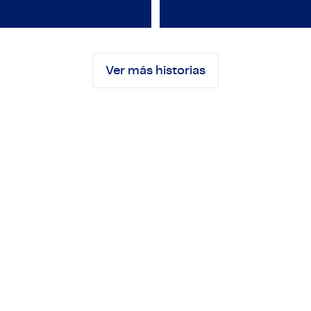
ales Engineer
Employeneur
Ver más historias
o con