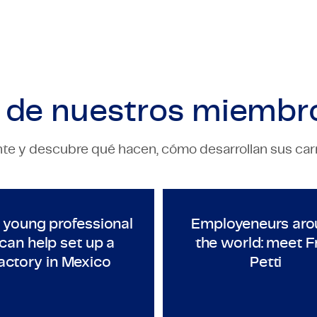
s de nuestros
miembro
e y descubre qué hacen, cómo desarrollan sus carre
ECHNOLOGY & ENGINEERING
TECHNOLOGY & ENGINEERI
anaged Company 2020-2021
As a young professional I can help set up a factor
Employene
 young professional
Employeneurs aro
 can help set up a
the world: meet F
actory in Mexico
Petti