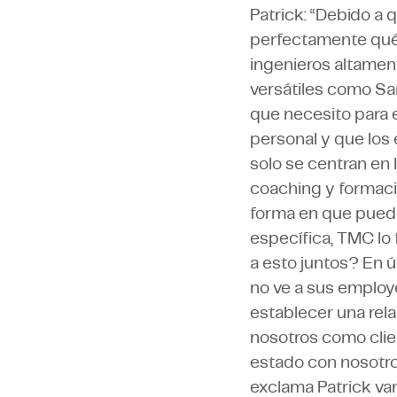
Patrick: “Debido a 
perfectamente qué
ingenieros altament
versátiles como San
que necesito para 
personal y que los
solo se centran en 
coaching y formació
forma en que puede
específica, TMC l
a esto juntos? En 
no ve a sus employ
establecer una rela
nosotros como cli
estado con nosotros
exclama Patrick va