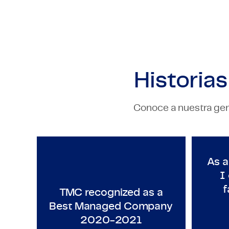
Historia
Conoce a nuestra gent
TECHNOLOGY & ENGINEERING
T
TMC recognized as a Best M
As a
I
f
TMC recognized as a
Best Managed Company
2020-2021